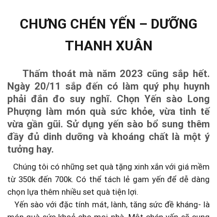
CHƯNG CHÉN YẾN – DƯỠNG
THANH XUÂN
Thấm thoát mà năm 2023 cũng sắp hết.
Ngày 20/11 sắp đến có làm quý phụ huynh
phải đắn đo suy nghĩ. Chọn Yến sào Long
Phượng làm món quà sức khỏe, vừa tinh tế
vừa gần gũi. Sử dụng yến sào bổ sung thêm
đầy đủ dinh dưỡng và khoáng chất là một ý
tưởng hay.
Chúng tôi có những set quà tặng xinh xắn với giá mềm
từ 350k đến 700k. Có thể tách lẻ gam yến để dễ dàng
chọn lựa thêm nhiều set quà tiện lợi.
Yến sào với đặc tính mát, lành, tăng sức đề kháng- là
món quà sức khoẻ cho mọi nhà. Một chén yến sẽ cung