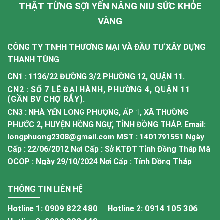
THẬT TỪNG SỢI YẾN NÂNG NIU SỨC KHỎE
VÀNG
CÔNG TY TNHH THƯƠNG MẠI VÀ ĐẦU TƯ XÂY DỰNG
THANH TÙNG
CN1 : 1136/22 ĐƯỜNG 3/2 PHƯỜNG 12, QUẬN 11.
CN2 : SỐ 7 LÊ ĐẠI HÀNH, PHƯỜNG 4, QUẬN 11
(GẦN BV CHỢ RẪY).
CN3 : NHÀ YẾN LONG PHƯỢNG, ẤP 1, XÃ THƯỜNG
PHƯỚC 2, HUYỆN HỒNG NGỰ, TỈNH ĐỒNG THÁP. Email:
longphuong2308@gmail.com MST : 1401791551 Ngày
Cấp : 22/06/2012 Nơi Cấp : Sở KTĐT Tỉnh Đồng Tháp Mã
OCOP : Ngày 29/10/2024 Nơi Cấp : Tỉnh Dồng Tháp
THÔNG TIN LIÊN HỆ
Hotline 1:
0909 822 480
Hotline 2:
0914 105 306