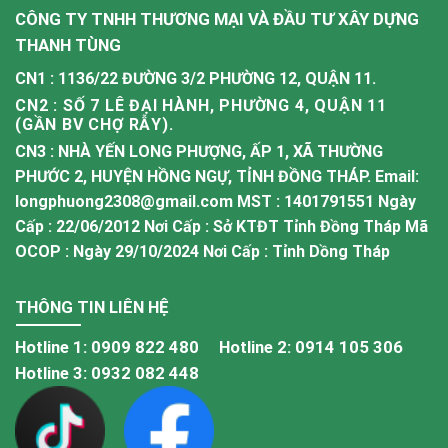
CÔNG TY TNHH THƯƠNG MẠI VÀ ĐẦU TƯ XÂY DỰNG
THANH TÙNG
CN1 : 1136/22 ĐƯỜNG 3/2 PHƯỜNG 12, QUẬN 11.
CN2 : SỐ 7 LÊ ĐẠI HÀNH, PHƯỜNG 4, QUẬN 11
(GẦN BV CHỢ RẪY).
CN3 : NHÀ YẾN LONG PHƯỢNG, ẤP 1, XÃ THƯỜNG
PHƯỚC 2, HUYỆN HỒNG NGỰ, TỈNH ĐỒNG THÁP. Email:
longphuong2308@gmail.com MST : 1401791551 Ngày
Cấp : 22/06/2012 Nơi Cấp : Sở KTĐT Tỉnh Đồng Tháp Mã
OCOP : Ngày 29/10/2024 Nơi Cấp : Tỉnh Dồng Tháp
THÔNG TIN LIÊN HỆ
Hotline 1:
0909 822 480
Hotline 2:
0914 105 306
Hotline 3:
0932 082 448