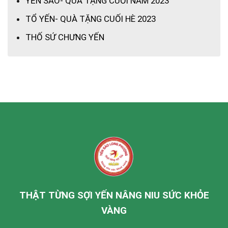
YẾN SÀO- QUÀ TẶNG CUỐI NĂM 2023
TỔ YẾN- QUÀ TẶNG CUỐI HÈ 2023
THỐ SỨ CHƯNG YẾN
THẬT TỪNG SỢI YẾN NÂNG NIU SỨC KHỎE
VÀNG