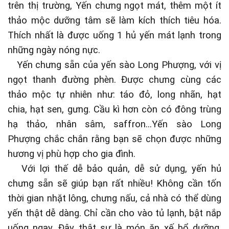
trên thị trường, Yến chưng ngọt mát, thêm một ít
thảo mộc dưỡng tâm sẽ làm kích thích tiêu hóa.
Thích nhất là được uống 1 hủ yến mát lạnh trong
những ngày nóng nực.
Yến chưng sẵn của yến sào Long Phượng, với vị
ngọt thanh đường phèn. Được chưng cùng các
thảo mộc tự nhiên như: táo đỏ, long nhãn, hạt
chia, hạt sen, gưng. Cầu kì hơn còn có đông trùng
hạ thảo, nhân sâm, saffron…Yến sào Long
Phượng chắc chắn rằng bạn sẽ chọn được những
hương vị phù hợp cho gia đình.
Với lợi thế dễ bảo quản, dễ sử dụng, yến hủ
chưng sẵn sẽ giúp bạn rất nhiều! Không cần tốn
thời gian nhặt lông, chưng nấu, cả nhà có thể dùng
yến thật dễ dàng. Chỉ cần cho vào tủ lạnh, bật nắp
uống ngay. Đây thật sự là món ăn xế bổ dưỡng,