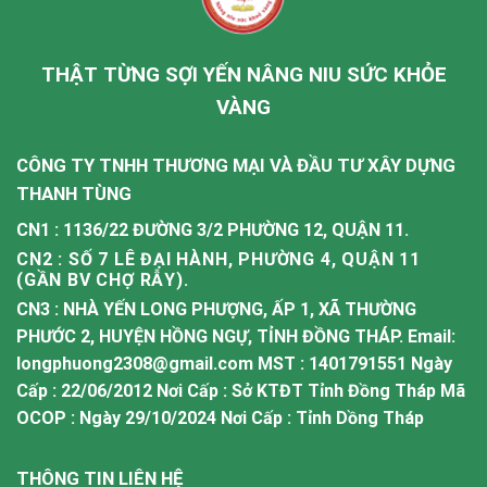
THẬT TỪNG SỢI YẾN NÂNG NIU SỨC KHỎE
VÀNG
CÔNG TY TNHH THƯƠNG MẠI VÀ ĐẦU TƯ XÂY DỰNG
THANH TÙNG
CN1 : 1136/22 ĐƯỜNG 3/2 PHƯỜNG 12, QUẬN 11.
CN2 : SỐ 7 LÊ ĐẠI HÀNH, PHƯỜNG 4, QUẬN 11
(GẦN BV CHỢ RẪY).
CN3 : NHÀ YẾN LONG PHƯỢNG, ẤP 1, XÃ THƯỜNG
PHƯỚC 2, HUYỆN HỒNG NGỰ, TỈNH ĐỒNG THÁP. Email:
longphuong2308@gmail.com MST : 1401791551 Ngày
Cấp : 22/06/2012 Nơi Cấp : Sở KTĐT Tỉnh Đồng Tháp Mã
OCOP : Ngày 29/10/2024 Nơi Cấp : Tỉnh Dồng Tháp
THÔNG TIN LIÊN HỆ