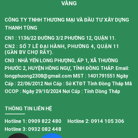
VÀNG
CÔNG TY TNHH THƯƠNG MẠI VÀ ĐẦU TƯ XÂY DỰNG
THANH TÙNG
CN1 : 1136/22 ĐƯỜNG 3/2 PHƯỜNG 12, QUẬN 11.
CN2 : SỐ 7 LÊ ĐẠI HÀNH, PHƯỜNG 4, QUẬN 11
(GẦN BV CHỢ RẪY).
CN3 : NHÀ YẾN LONG PHƯỢNG, ẤP 1, XÃ THƯỜNG
PHƯỚC 2, HUYỆN HỒNG NGỰ, TỈNH ĐỒNG THÁP. Email:
longphuong2308@gmail.com MST : 1401791551 Ngày
Cấp : 22/06/2012 Nơi Cấp : Sở KTĐT Tỉnh Đồng Tháp Mã
OCOP : Ngày 29/10/2024 Nơi Cấp : Tỉnh Dồng Tháp
THÔNG TIN LIÊN HỆ
Hotline 1:
0909 822 480
Hotline 2:
0914 105 306
Hotline 3:
0932 082 448