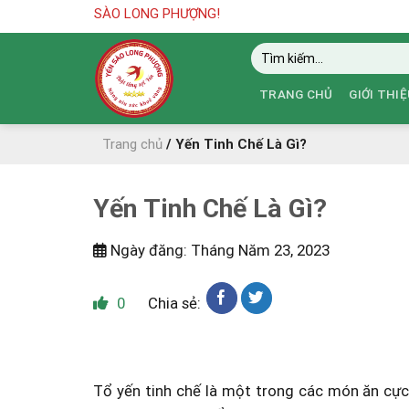
Skip
NG PHƯỢNG!
to
Tìm
content
kiếm:
TRANG CHỦ
GIỚI THIỆ
Trang chủ
/
Yến Tinh Chế Là Gì?
Yến Tinh Chế Là Gì?
Ngày đăng: Tháng Năm 23, 2023
0
Chia sẻ:
Tổ yến tinh chế là một trong các món ăn cực k