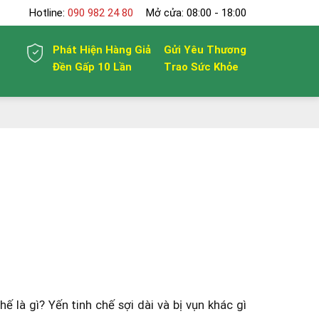
Hotline:
090 982 24 80
Mở cửa: 08:00 - 18:00
Phát Hiện Hàng Giả
Gửi Yêu Thương
Đền Gấp 10 Lần
Trao Sức Khỏe
 là gì? Yến tinh chế sợi dài và bị vụn khác gì