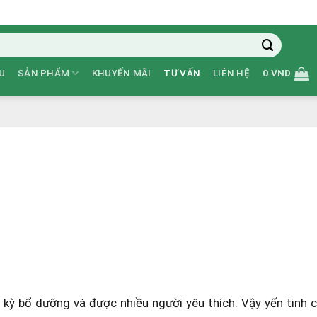
U
SẢN PHẨM
KHUYẾN MÃI
TƯ VẤN
LIÊN HỆ
0
VND
ỳ bổ dưỡng và được nhiều người yêu thích. Vậy yến tinh chế