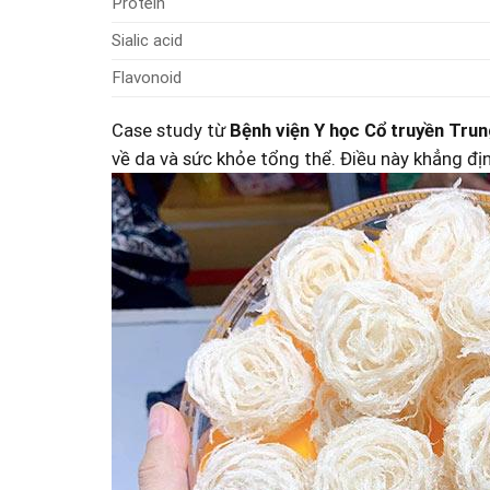
Protein
Sialic acid
Flavonoid
Case study từ
Bệnh viện⁤ Y học Cổ⁤ truyền Trun
về da ⁢và sức khỏe tổng thể. ⁢Điều này khẳng đị