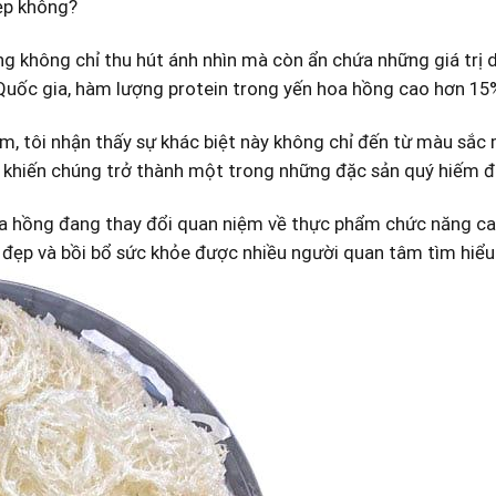
ẹp không?
ng không chỉ thu hút ánh nhìn mà còn‌ ẩn chứa những⁢ giá⁢ trị d
ốc gia, hàm lượng ⁤protein trong yến hoa hồng cao hơn 15% 
m, tôi nhận thấy sự khác biệt này không chỉ đến từ màu sắc m
 khiến chúng trở thành một trong những đặc​ sản quý hiếm ⁣đ
hoa hồng đang thay đổi quan niệm ‍về thực‌ phẩm chức năng c
àm đẹp và bồi bổ sức khỏe được nhiều người quan tâm tìm ​hiểu