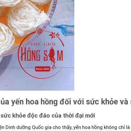
a yến ⁢hoa ‍hồng ​đối với ​sức khỏe và
ức khỏe‍ độc đáo của thời⁤ đại mới
Dinh dưỡng ⁣Quốc gia cho thấy,‌ yến hoa⁢ hồng⁤ không chỉ⁢ là 