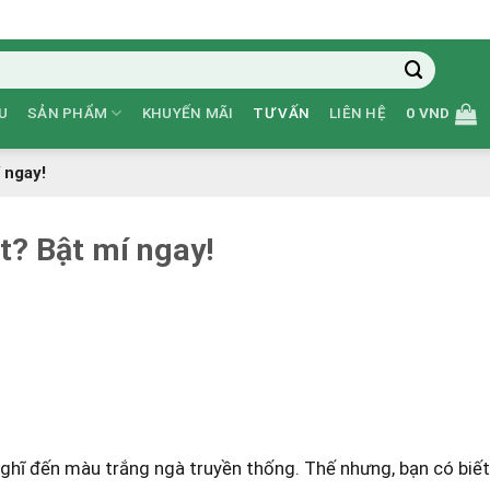
U
SẢN PHẨM
KHUYẾN MÃI
TƯ VẤN
LIÊN HỆ
0
VND
 ngay!
t? Bật mí ngay!
 nghĩ đến màu trắng ngà‌ truyền thống. Thế nhưng, bạn có biế