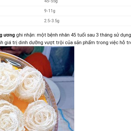
45-55g
9-11g
2.5-3.5g
g​ ương
ghi nhận: một‌ bệnh nhân 45 tuổi sau 3 tháng sử⁤ dụng
nh giá trị dinh dưỡng vượt⁢ trội​ của sản phẩm trong việc hỗ 