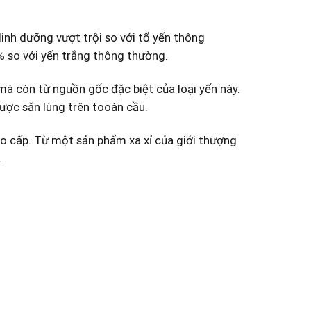
inh dưỡng vượt trội ⁤so với ​tổ yến thông⁢
⁣so⁣ với yến trắng thông thường.
à còn từ​ nguồn gốc đặc biệt của loại yến này.
ược săn lùng trên‍ tooàn cầu.
ao cấp. Từ một sản phẩm xa xỉ của giới thượng
.