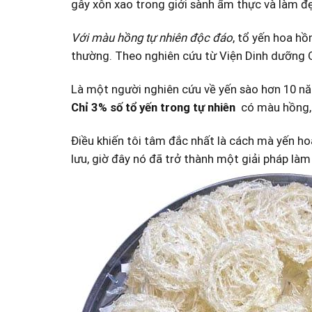
gây xôn xao trong giới sành ẩm thực và làm đ
Với màu hồng tự nhiên độc đáo
, tổ yến hoa hồ
thường. Theo nghiên cứu từ Viện Dinh dưỡng Qu
Là một người nghiên cứu về‌ yến sào hơn 10 nă
Chỉ 3%‌ số ‍tổ yến trong tự nhiên
⁤ có màu hồng,
Điều khiến tôi tâm đắc ‍nhất⁣ là cách mà yến 
lưu, giờ đây⁤ nó đã trở‌ thành một giải pháp l