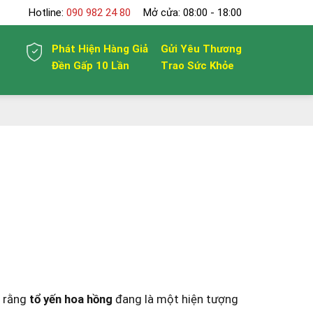
Hotline:
090 982 24 80
Mở cửa: 08:00 - 18:00
Phát Hiện Hàng Giả
Gửi Yêu Thương
Đền Gấp 10 Lần
Trao Sức Khỏe
t rằng
tổ yến hoa hồng
đang là một hiện tượng