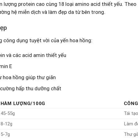
 lượng protein⁢ cao cùng⁣ 18 loại amino acid thiết yếu. Theo
ường hệ miễn dịch và làm đẹp da ⁣từ bên trong.
đẹp
 ​công dụng tuyệt vời của yến hoa hồng:
in và các acid amin thiết yếu
amin E
ừ hoa hồng giúp thư giãn
cường hấp thu ‌dưỡng chất
HÀM LƯỢNG/100G
CÔNG
45-55g
Tái ⁤tạ
8-12g
Làm đ
5-7g
Thư gi