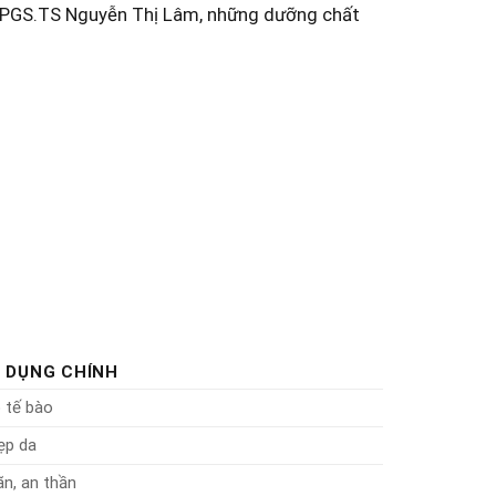
 PGS.TS Nguyễn Thị Lâm, ⁤những ​dưỡng ⁣chất
 DỤNG CHÍNH
o tế ‍bào
ẹp da
ãn, an thần