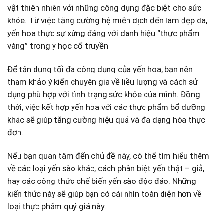
vật thiên nhiên với những ⁤công ‌dụng đặc biệt cho sức
⁤khỏe. Từ việc tăng cường ‍hệ miễn dịch đến làm đẹp da,
yến hoa thực sự xứng đáng với danh ⁣hiệu “thực​ phẩm
vàng” trong y⁢ học‍ cổ truyền.
Để tận dụng tối đa công dụng của yến hoa, bạn nên
tham⁣ khảo ý kiến chuyên gia‍ về liều ⁢lượng và cách sử‍
dụng phù hợp với tình⁣ trạng sức khỏe của mình. Đồng
thời, việc kết hợp yến hoa với ​các thực ⁣phẩm bổ dưỡng
khác sẽ giúp tăng cường hiệu quả và đa dạng hóa thực
đơn.
Nếu bạn quan tâm đến chủ đề này, có thể ⁣tìm hiểu thêm
về các loại yến sào khác, cách phân ‌biệt yến thật – giả,
hay các‌ công thức chế biến yến sào độc đáo. Những
kiến thức này sẽ giúp bạn có cái nhìn toàn diện hơn về
loại thực phẩm quý giá này.