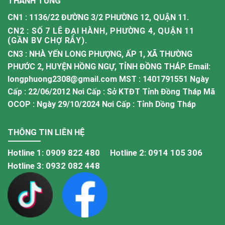
THANH TÙNG
CN1 : 1136/22 ĐƯỜNG 3/2 PHƯỜNG 12, QUẬN 11.
CN2 : SỐ 7 LÊ ĐẠI HÀNH, PHƯỜNG 4, QUẬN 11
(GẦN BV CHỢ RẪY).
CN3 : NHÀ YẾN LONG PHƯỢNG, ẤP 1, XÃ THƯỜNG
PHƯỚC 2, HUYỆN HỒNG NGỰ, TỈNH ĐỒNG THÁP. Email:
longphuong2308@gmail.com MST : 1401791551 Ngày
Cấp : 22/06/2012 Nơi Cấp : Sở KTĐT Tỉnh Đồng Tháp Mã
OCOP : Ngày 29/10/2024 Nơi Cấp : Tỉnh Dồng Tháp
THÔNG TIN LIÊN HỆ
Hotline 1:
0909 822 480
Hotline 2:
0914 105 306
Hotline 3:
0932 082 448