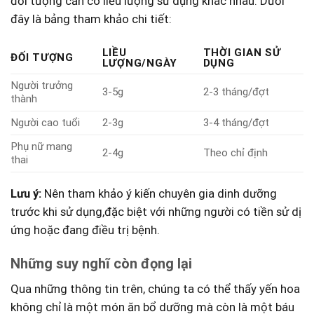
⁣đối tượng cần có ⁢liều lượng sử dụng ​khác nhau. Dưới
đây ⁢là bảng tham khảo chi tiết:
LIỀU
THỜI GIAN SỬ
ĐỐI TƯỢNG
LƯỢNG/NGÀY
DỤNG
Người trưởng
3-5g
2-3​ tháng/đợt
thành
Người cao tuổi
2-3g
3-4 tháng/đợt
Phụ nữ‍ mang
2-4g
Theo chỉ định
thai
Lưu ý:
Nên tham khảo ý⁢ kiến chuyên ⁣gia dinh ⁢dưỡng
trước khi sử ⁤dụng,đặc biệt với những người có tiền sử ⁢dị⁤
ứng hoặc đang‌ điều trị ⁢bệnh. ⁢
Những suy nghĩ còn đọng‍ lại
Qua những thông tin trên, chúng ta có thể thấy yến ​hoa
không chỉ là một món ăn bổ dưỡng mà​ còn là một báu