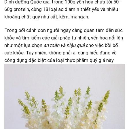
Dinh dưỡng‌ Quốc gia, ‍trong 100g⁢ yến hoa chứa tới ‍50-
60g protein, cùng ‍18 loại acid amin thiết⁤ yếu ​và nhiều
khoáng‌ chất quý như sắt, ‍kẽm, mangan.
Trong bối cảnh con người ngày càng ⁢quan ‍tâm đến sức
khỏe và tìm kiếm các giải pháp tự nhiên, yến hoa ‍nổi​ lên
như một lựa chọn
an toàn và hiệu quả
cho việc bồi bổ
sức khỏe. Tuy nhiên, không phải ai cũng hiểu đúng về
công ⁢dụng đặc biệt của loại thực phẩm quý giá này.