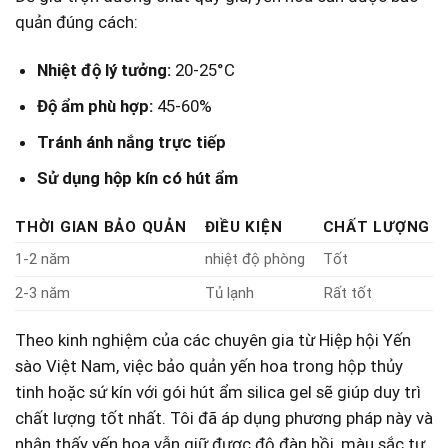
⁣quản đúng cách:
Nhiệt độ lý tưởng:
20-25°C
Độ ẩm⁤ phù hợp:
45-60%
Tránh ánh⁢ nắng trực tiếp
Sử‌ dụng hộp kín có hút ẩm
THỜI GIAN BẢO QUẢN
ĐIỀU KIỆN
CHẤT LƯỢNG
1-2 năm
nhiệt độ phòng
Tốt
2-3 năm
Tủ lạnh
Rất ‍tốt
Theo kinh nghiệm của các chuyên gia từ Hiệp hội⁤ Yến
sào Việt Nam, việc bảo quản yến hoa trong hộp thủy
tinh hoặc sứ kín với ​gói⁤ hút ẩm silica gel sẽ ‍giúp ⁢duy trì
chất lượng ‍tốt nhất. Tôi đã áp dụng ⁢phương⁣ pháp này ⁣và
nhận thấy yến hoa vẫn giữ được độ ⁤đàn hồi, màu sắc tự