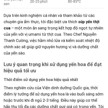
20-25 phút
80-85°C
sen
Dựa ⁣trên kinh nghiệm ​cá nhân và tham khảo từ các
chuyên gia ẩm​ thực, ⁣tôi ‍đặc‍ biệt ưa thích
súp yến thịt
cua
– một món ăn sang trọng kết hợp độ ngọt tự nhiên
của yến với vị umami từ ‍thịt cua. ⁣Theo Chef ⁤Nguyễn
Thanh‌ Cường, việc⁣ hầm nhỏ lửa và kiểm soát nhiệt độ
chính xác sẽ giúp‌ giữ nguyên hương vị và dưỡng chất
của yến sào.
Lưu​ ý quan ​trọng khi sử dụng yến hoa để đạt
hiệu⁣ quả tối ưu
Thời ⁤điểm sử dụng yến hoa hiệu quả nhất
Theo ⁣nghiên cứu của Viện‌ dinh dưỡng Quốc gia, ‌thời
điểm lý tưởng để‌ sử dụng yến hoa là vào buổi sáng sớm
hoặc⁣ trước khi đi ngủ⁤ 2-3 tiếng. Điều​ này giúp cơ thể
hấp thu ⁣tối‍ đa các dưỡng chất quý giá ⁢có⁤ trong yến. Tôi