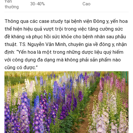
Yến
30-40%
Cao
⁣thường
Thông qua ⁤các case​ study tại bệnh viện Đông y, yến hoa
thể hiện hiệu quả vượt trội trong việc tăng cường ⁤sức
đề kháng và phục hồi⁤ sức khỏe cho bệnh nhân sau phẫu
thuật. TS. Nguyễn Văn Minh,⁢ chuyên​ gia về‌ đông y, nhận
định: “Yến hoa là một trong những dược⁤ liệu​ quý hiếm
với ​công dụng đa dạng mà không phải ​sản phẩm nào
cũng có ⁤được.”