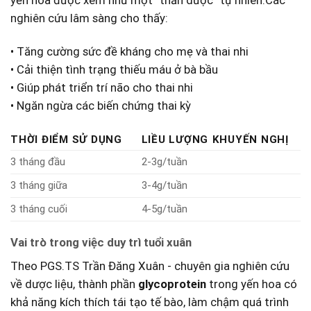
yến hoa được xem như một ‌”thần dược” tự nhiên.Các
nghiên cứu lâm sàng cho‍ thấy:
• Tăng cường sức đề ‌kháng⁤ cho mẹ và thai nhi
• Cải ‍thiện tình trạng thiếu máu ở bà bầu
•‌ Giúp phát​ triển trí⁢ não cho thai nhi
• Ngăn ngừa các biến chứng thai kỳ
THỜI‍ ĐIỂM SỬ DỤNG
LIỀU LƯỢNG ⁢KHUYẾN NGHỊ
3 tháng đầu
2-3g/tuần
3 ​tháng giữa
3-4g/tuần
3 tháng cuối
4-5g/tuần
Vai trò trong việc⁢ duy⁤ trì tuổi xuân
Theo PGS.TS​ Trần Đăng Xuân ‍-‌ chuyên gia nghiên cứu
về‌ dược liệu, thành ‍phần
glycoprotein
trong yến hoa có
khả năng kích thích tái tạo tế bào, ​làm chậm⁣ quá trình