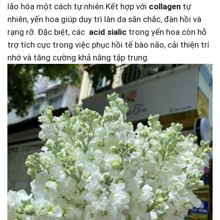
⁤lão hóa một ⁣cách tự nhiên.Kết hợp với⁢
collagen
tự⁤
nhiên, yến hoa giúp duy trì ​làn da⁣ săn chắc, đàn hồi và⁤
rạng rỡ. Đặc biệt, các ⁤
acid sialic
trong yến hoa còn hỗ
trợ tích cực trong‌ việc phục hồi ‍tế bào ⁤não, cải‌ thiện ‌trí
nhớ và ⁣tăng cường khả năng tập trung.