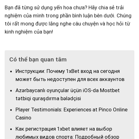
Bạn đã​ từng sử dụng yến⁤ hoa⁤ chưa? Hãy chia sẻ trải
nghiệm⁤ của mình trong‌ phần bình luận bên dưới. Chúng
tôi ‌rất mong ⁤được lắng nghe câu chuyện và học hỏi từ
kinh nghiệm của⁤ bạn!
Có thể bạn quan tâm
Инструкции: Почему 1xBet вход на сегодня
может быть недоступен для всех аккаунтов
Azərbaycanlı oyunçular üçün iOS-da Mostbet
tətbiqi quraşdırma bələdçisi
Player Testimonials: Experiences at Pinco Online
Casino
Как регистрация 1xbet влияет на выбор
любимых видов спорта: Подробный обзор