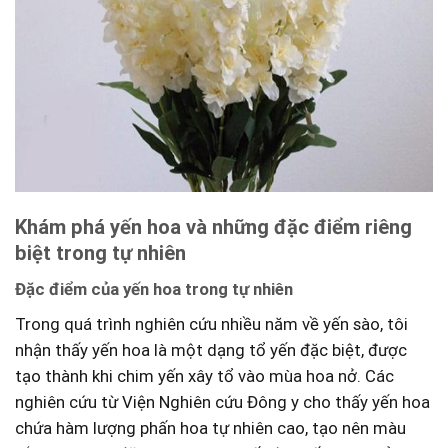
Khám ‍phá⁢ yến hoa ​và những đặc ‌điểm​ riêng
biệt trong tự nhiên
Đặc điểm của yến⁢ hoa trong ⁤tự nhiên
Trong quá trình nghiên cứu‍ nhiều năm về yến sào, tôi
nhận thấy yến hoa là ‍một dạng tổ yến đặc biệt, được
tạo thành‌ khi chim yến‌ xây tổ vào mùa hoa ‍nở. Các
nghiên ‍cứu từ Viện ⁢Nghiên cứu Đông y cho thấy yến hoa
chứa‌ hàm lượng phấn hoa‍ tự nhiên cao, tạo nên màu