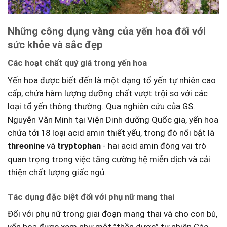
Những công dụng vàng‍ của yến ⁤hoa đối với‌
sức khỏe và sắc⁤ đẹp
Các hoạt chất quý giá trong yến hoa
Yến hoa được biết đến ‍là một​ dạng⁢ tổ yến tự ​nhiên ⁣cao
cấp, chứa ⁢hàm lượng dưỡng chất vượt trội so với các
loại tổ yến ‌thông thường. Qua nghiên cứu của GS.
Nguyễn Văn​ Minh‌ tại Viện Dinh dưỡng ⁢Quốc gia, yến‌ hoa
chứa tới 18 loại acid amin thiết yếu, trong đó ⁢nổi bật ‍là
threonine
và
tryptophan
-⁤ hai acid amin đóng‌ vai‌ trò
quan trọng trong việc tăng cường hệ miễn dịch và cải
thiện chất lượng giấc ngủ.
Tác dụng đặc biệt đối với ⁤phụ nữ mang thai
Đối với phụ nữ trong giai đoạn mang‍ thai và cho con bú,