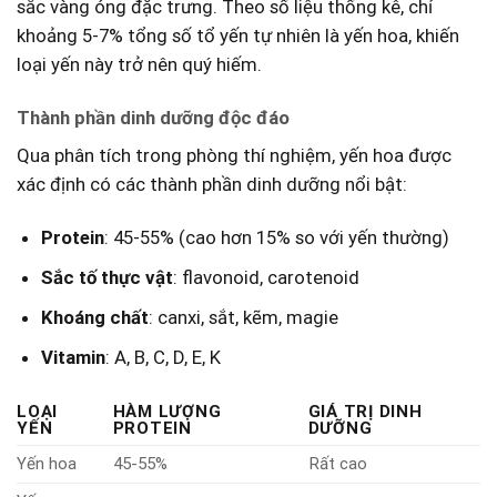
sắc vàng óng‌ đặc trưng. Theo số liệu thống⁣ kê, chỉ
khoảng 5-7% ‌tổng số tổ yến tự nhiên là yến⁣ hoa,‌ khiến
loại yến này ‍trở nên quý hiếm.
Thành phần dinh ​dưỡng⁤ độc đáo
Qua phân tích⁤ trong phòng thí nghiệm,⁤ yến hoa được​
xác định có các thành phần ⁣dinh dưỡng nổi bật:
Protein
: ‍45-55% (cao hơn 15% ⁤so với​ yến thường)
Sắc tố thực⁢ vật
: flavonoid,⁤ carotenoid
Khoáng chất
:‌ canxi, sắt, kẽm, magie
Vitamin
: A, B, C, D, E, K
LOẠI
HÀM LƯỢNG
GIÁ TRỊ DINH
YẾN
PROTEIN
DƯỠNG
Yến hoa
45-55%
Rất cao