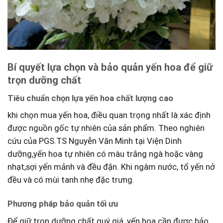
Bí quyết‌ lựa chọn và bảo quản yến hoa để giữ
trọn dưỡng ⁤chất
Tiêu chuẩn chọn lựa yến hoa chất lượng cao
khi ⁢chọn mua yến hoa, điều quan trọng ‌nhất là xác định
được nguồn⁤ gốc tự‍ nhiên của sản phẩm.‍ Theo nghiên
cứu ​của PGS.TS Nguyễn Văn Minh tại​ Viện Dinh
dưỡng,yến hoa tự nhiên có⁣ màu ⁢trắng ngà hoặc vàng
nhạt,sợi‍ yến mảnh và đều đặn. Khi ngâm nước, ⁣tổ yến ⁤nở
đều​ và có mùi ​tanh nhẹ đặc trưng.
Phương pháp bảo quản tối ưu
Để giữ trọn​ dưỡng⁣ chất quý giá,⁣ yến ‌hoa cần được bảo