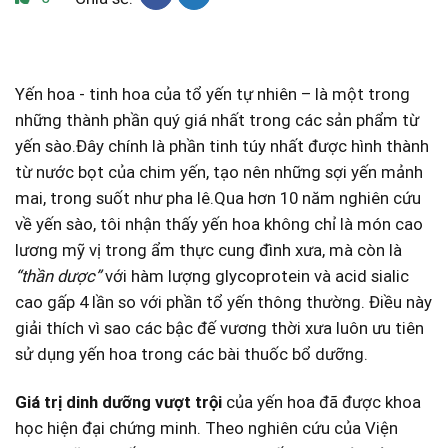
Yến hoa ⁣- tinh hoa ⁣của tổ yến tự nhiên – là một trong ​
những thành phần quý giá nhất trong‌ các sản⁤ phẩm‌ từ
yến ‌sào.Đây chính là phần tinh ‌túy nhất được⁢ hình ‍thành
từ nước bọt ‍của chim yến, tạo nên những sợi yến ⁢mảnh
mai, trong suốt như pha lê.Qua hơn 10 năm nghiên cứu
về yến sào, tôi nhận thấy yến hoa không chỉ là ⁢món cao
lương mỹ vị trong ẩm thực cung ‍đình xưa, mà còn là
“thần dược”
với hàm lượng‌ glycoprotein và ⁣acid sialic
cao gấp 4 ​lần ⁣so với phần⁣ tổ⁣ yến thông thường. Điều này
⁣giải thích vì sao các⁢ bậc đế vương ‌thời ⁢xưa ‍luôn ưu tiên
sử dụng yến hoa trong ‌các bài thuốc bổ dưỡng.
Giá trị dinh dưỡng vượt trội
của yến hoa ‌đã được khoa
học ⁤hiện đại chứng minh. Theo nghiên cứu của Viện