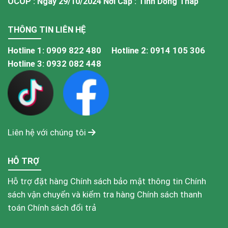
OCOP : Ngày 29/10/2024 Nơi Cấp : Tỉnh Dồng Tháp
THÔNG TIN LIÊN HỆ
Hotline 1:
0909 822 480
Hotline 2:
0914 105 306
Hotline 3:
0932 082 448
Liên hệ với chúng tôi
HỖ TRỢ
Hỗ trợ đặt hàng
Chính sách bảo mật thông tin
Chính
sách vận chuyển và kiểm tra hàng
Chính sách thanh
toán
Chính sách đổi trả