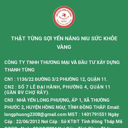
THẬT TỪNG SỢI YẾN NÂNG NIU SỨC KHỎE
VÀNG
CÔNG TY TNHH THƯƠNG MẠI VÀ ĐẦU TƯ XÂY DỰNG
THANH TÙNG
CN1 : 1136/22 ĐƯỜNG 3/2 PHƯỜNG 12, QUẬN 11.
CN2 : SỐ 7 LÊ ĐẠI HÀNH, PHƯỜNG 4, QUẬN 11
(GẦN BV CHỢ RẪY).
CN3 : NHÀ YẾN LONG PHƯỢNG, ẤP 1, XÃ THƯỜNG
PHƯỚC 2, HUYỆN HỒNG NGỰ, TỈNH ĐỒNG THÁP. Email:
longphuong2308@gmail.com MST : 1401791551 Ngày
Cấp : 22/06/2012 Nơi Cấp : Sở KTĐT Tỉnh Đồng Tháp Mã