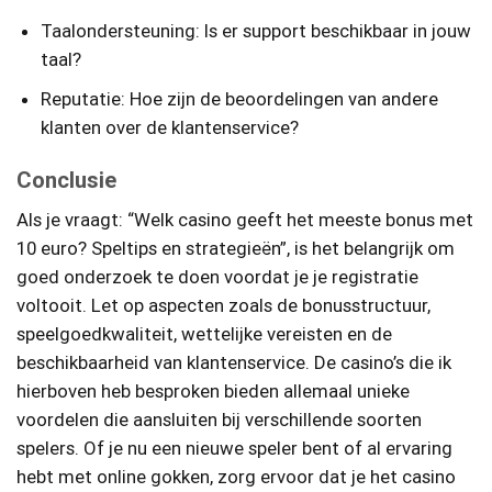
Taalondersteuning: Is er support beschikbaar in jouw
taal?
Reputatie: Hoe zijn de beoordelingen van andere
klanten over de klantenservice?
Conclusie
Als je vraagt: “Welk casino geeft het meeste bonus met
10 euro? Speltips en strategieën”, is het belangrijk om
goed onderzoek te doen voordat je je registratie
voltooit. Let op aspecten zoals de bonusstructuur,
speelgoedkwaliteit, wettelijke vereisten en de
beschikbaarheid van klantenservice. De casino’s die ik
hierboven heb besproken bieden allemaal unieke
voordelen die aansluiten bij verschillende soorten
spelers. Of je nu een nieuwe speler bent of al ervaring
hebt met online gokken, zorg ervoor dat je het casino