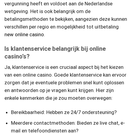
vergunning heeft en voldoet aan de Nederlandse
wetgeving. Het is ook belangrijk om de
betalingsmethoden te bekijken, aangezien deze kunnen
verschillen per regio en mogelijkheid tot uitbetaling
new online casino
.
Is klantenservice belangrijk bij online
casino’s?
Ja, klantenservice is een cruciaal aspect bij het kiezen
van een online casino. Goede klantenservice kan ervoor
zorgen dat je eventuele problemen snel kunt oplossen
en antwoorden op je vragen kunt krijgen. Hier zijn
enkele kenmerken die je zou moeten overwegen:
Bereikbaarheid: Hebben ze 24/7 ondersteuning?
Meerdere contactmethoden: Bieden ze live chat, e-
mail en telefoondiensten aan?