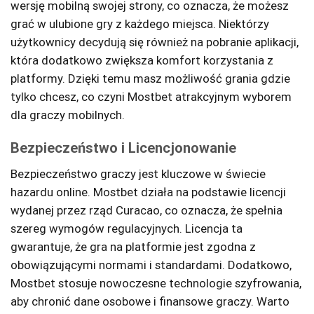
wersję mobilną swojej strony, co oznacza, że możesz
grać w ulubione gry z każdego miejsca. Niektórzy
użytkownicy decydują się również na pobranie aplikacji,
która dodatkowo zwiększa komfort korzystania z
platformy. Dzięki temu masz możliwość grania gdzie
tylko chcesz, co czyni Mostbet atrakcyjnym wyborem
dla graczy mobilnych.
Bezpieczeństwo i Licencjonowanie
Bezpieczeństwo graczy jest kluczowe w świecie
hazardu online. Mostbet działa na podstawie licencji
wydanej przez rząd Curacao, co oznacza, że spełnia
szereg wymogów regulacyjnych. Licencja ta
gwarantuje, że gra na platformie jest zgodna z
obowiązującymi normami i standardami. Dodatkowo,
Mostbet stosuje nowoczesne technologie szyfrowania,
aby chronić dane osobowe i finansowe graczy. Warto