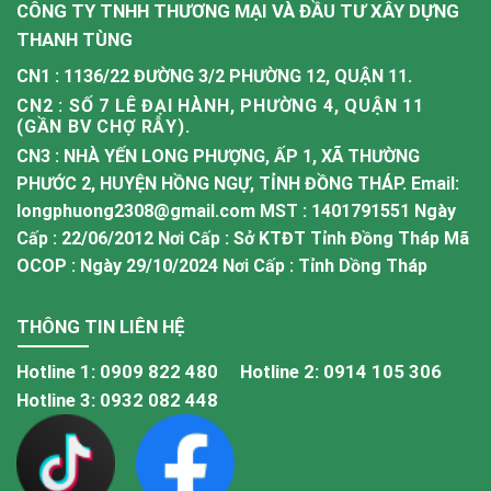
CÔNG TY TNHH THƯƠNG MẠI VÀ ĐẦU TƯ XÂY DỰNG
THANH TÙNG
CN1 : 1136/22 ĐƯỜNG 3/2 PHƯỜNG 12, QUẬN 11.
CN2 : SỐ 7 LÊ ĐẠI HÀNH, PHƯỜNG 4, QUẬN 11
(GẦN BV CHỢ RẪY).
CN3 : NHÀ YẾN LONG PHƯỢNG, ẤP 1, XÃ THƯỜNG
PHƯỚC 2, HUYỆN HỒNG NGỰ, TỈNH ĐỒNG THÁP. Email:
longphuong2308@gmail.com MST : 1401791551 Ngày
Cấp : 22/06/2012 Nơi Cấp : Sở KTĐT Tỉnh Đồng Tháp Mã
OCOP : Ngày 29/10/2024 Nơi Cấp : Tỉnh Dồng Tháp
THÔNG TIN LIÊN HỆ
Hotline 1:
0909 822 480
Hotline 2:
0914 105 306
Hotline 3:
0932 082 448