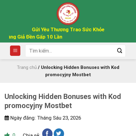
Skip
to
content
Gửi Yêu Thương Trao Sức Khỏe
àng Giả Đền Gấp 10 Lần
Tìm
kiếm:
Trang chủ
/
Unlocking Hidden Bonuses with Kod
promocyjny Mostbet
Unlocking Hidden Bonuses with Kod
promocyjny Mostbet
Ngày đăng: Tháng Sáu 23, 2026
0
Chia sẻ: