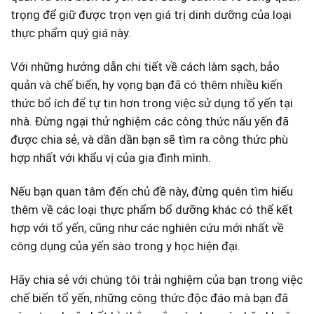
trọng để giữ được trọn vẹn‌ giá trị dinh dưỡng của ​loại
thực phẩm quý giá này.
Với những hướng dẫn chi tiết về cách làm sạch,⁤ bảo
quản và chế biến, hy vọng bạn đã có thêm nhiều kiến
thức bổ ích để tự tin⁢ hơn trong việc sử dụng tổ⁤ yến tại
nhà. Đừng ngại ‍thử nghiệm các công thức nấu yến⁤ đã
được chia sẻ, ⁣và dần dần bạn sẽ tìm ra​ công thức phù
hợp nhất với khẩu vị của gia đình⁤ mình.
Nếu bạn quan tâm đến chủ đề này, đừng‌ quên⁤ tìm hiểu
thêm ‍về các ​loại thực phẩm bổ dưỡng khác có thể kết ​
hợp với tổ yến, cũng như các nghiên cứu mới nhất về
⁤công dụng của yến sào trong y học hiện đại.
Hãy chia sẻ với chúng tôi trải ⁣nghiệm⁤ của bạn trong việc
⁢chế biến ‌tổ yến, những công thức độc ⁣đáo mà bạn đã