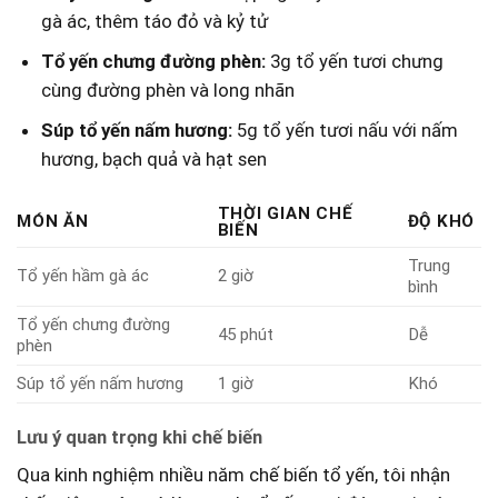
gà ác, thêm táo ‌đỏ và kỷ tử
Tổ yến chưng đường phèn:
3g tổ yến tươi chưng
cùng đường phèn và long⁤ nhãn
Súp tổ yến ⁣nấm hương:
5g tổ yến tươi nấu với⁤ nấm
hương, bạch quả và hạt sen
THỜI GIAN​ CHẾ
MÓN ĂN
ĐỘ KHÓ
BIẾN
Trung
Tổ yến hầm gà ác
2 giờ
bình
Tổ yến ‍chưng đường ​
45 phút
Dễ
phèn
Súp tổ yến nấm hương
1 giờ
Khó
Lưu ý quan⁢ trọng khi chế ‍biến
Qua kinh nghiệm nhiều năm chế biến tổ yến, tôi nhận