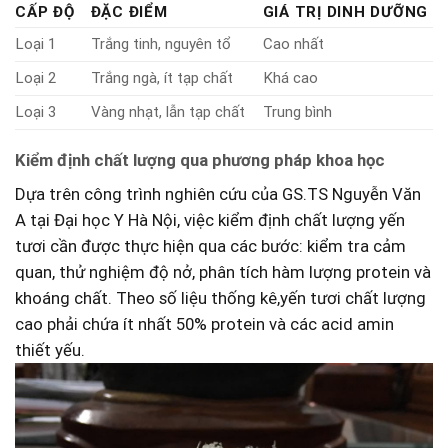
CẤP ĐỘ
ĐẶC ĐIỂM
GIÁ TRỊ DINH DƯỠNG
Loại 1
Trắng ​tinh, nguyên tổ
Cao nhất
Loại 2
Trắng ngà, ít tạp chất
Khá cao
Loại 3
Vàng nhạt, lẫn tạp chất
Trung bình
Kiểm định chất lượng ​qua phương pháp khoa học
Dựa trên công trình nghiên cứu của GS.TS Nguyễn Văn
⁣A tại ⁤Đại học Y Hà Nội, việc kiểm định chất lượng yến
tươi cần được thực ​hiện qua các bước: kiểm tra cảm
quan, thử nghiệm độ nở, phân tích hàm lượng ⁣protein và
khoáng ​chất. ⁤Theo số liệu ⁢thống kê,yến tươi chất lượng
cao phải chứa ít nhất 50% ​protein ⁣và các acid amin⁢
thiết yếu.