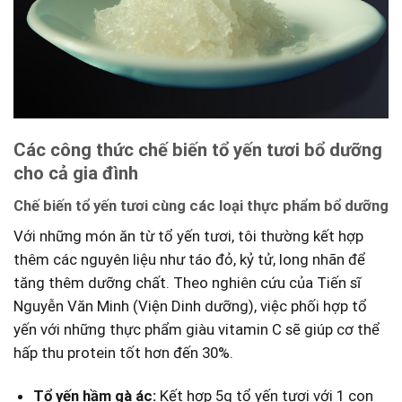
Các công thức chế biến⁤ tổ yến tươi bổ dưỡng
cho cả gia đình
Chế biến tổ‍ yến tươi cùng​ các ​loại thực phẩm bổ dưỡng
Với những món ăn từ tổ ⁣yến tươi, tôi thường kết hợp
thêm các nguyên liệu như táo đỏ, kỷ tử, long nhãn để
tăng thêm dưỡng chất. Theo nghiên cứu ‌của Tiến sĩ
Nguyễn Văn Minh (Viện Dinh dưỡng), việc phối hợp​ tổ​
yến với những thực⁢ phẩm giàu vitamin C sẽ giúp cơ thể
⁤hấp thu protein ⁤tốt hơn đến⁣ 30%.
Tổ yến hầm gà ác:
Kết hợp 5g tổ yến tươi với 1⁤ con