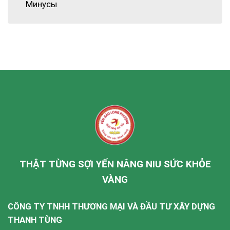
Минусы
THẬT TỪNG SỢI YẾN NÂNG NIU SỨC KHỎE
VÀNG
CÔNG TY TNHH THƯƠNG MẠI VÀ ĐẦU TƯ XÂY DỰNG
THANH TÙNG