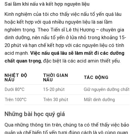
Sai lầm khi nấu và kết hợp nguyên liệu
Kinh nghiệm của⁣ tôi⁣ cho thấy việc nấu tổ yến quá lâu
hoặc kết hợp với quá nhiều nguyên liệu‍ là sai lầm
nghiêm trọng. Theo Tiến sĩ Lê thị Hương – chuyên gia
dinh dưỡng, nên nấu ‍tổ yến ở lửa nhỏ trong khoảng 15-
20 phút và hạn chế kết⁤ hợp với các nguyên liệu có tính
acid mạnh.
Việc nấu quá lâu ⁤sẽ làm mất đi các‍ dưỡng
chất quan trọng
, đặc biệt là các‌ acid amin thiết yếu.
NHIỆT ĐỘ
THỜI GIAN
TÁC ĐỘNG
NẤU
NẤU
Dưới 80°C
15-20 phút
Giữ nguyên dưỡng chất
Trên 100°C
Trên 30 phút
Mất dinh dưỡng
Những bài học quý giá
Qua những thông tin trên, chúng ta có thể thấy​ việc bảo
⁣quản và chế biến tổ yến tươi đúng cách là vô cùng quan