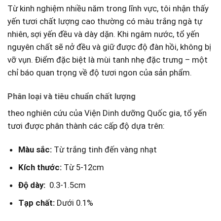
Từ⁤ kinh nghiệm nhiều năm ​trong lĩnh vực, tôi nhận thấy
yến tươi chất lượng cao ⁢thường có màu trắng ngà tự
nhiên, sợi yến đều và dày dặn. Khi ngâm ⁣nước, tổ yến
nguyên chất sẽ nở đều ​và giữ‍ được⁣ độ đàn hồi, không bị
vỡ vụn. Điểm đặc biệt là mùi‍ tanh nhẹ đặc trưng – một‍
chỉ báo quan trọng​ về độ tươi ngon của sản phẩm.
Phân loại và tiêu chuẩn chất lượng
theo nghiên cứu⁢ của ⁢Viện Dinh dưỡng Quốc gia, tổ yến ​
tươi được phân thành các cấp độ dựa trên:
Màu sắc:
Từ trắng tinh​ đến vàng nhạt
Kích thước:
Từ 5-12cm
Độ dày:
‍ 0.3-1.5cm
Tạp chất:
Dưới 0.1%