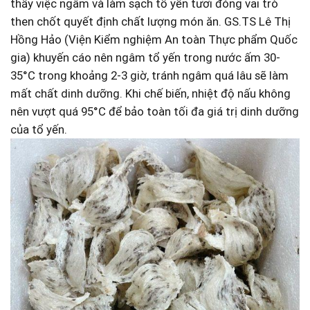
thấy việc ngâm và làm sạch​ tổ ‌yến tươi đóng vai trò
then chốt quyết ⁣định chất lượng món ăn. GS.TS Lê Thị
⁢Hồng Hảo (Viện Kiểm nghiệm An toàn Thực phẩm Quốc
gia) khuyến cáo nên ngâm tổ yến‍ trong nước ấm 30-
35°C trong khoảng 2-3 giờ, tránh ngâm quá​ lâu sẽ làm
mất chất dinh dưỡng. Khi⁤ chế biến, nhiệt độ nấu không
⁣nên vượt quá 95°C để bảo toàn tối đa giá trị dinh dưỡng
của tổ yến.