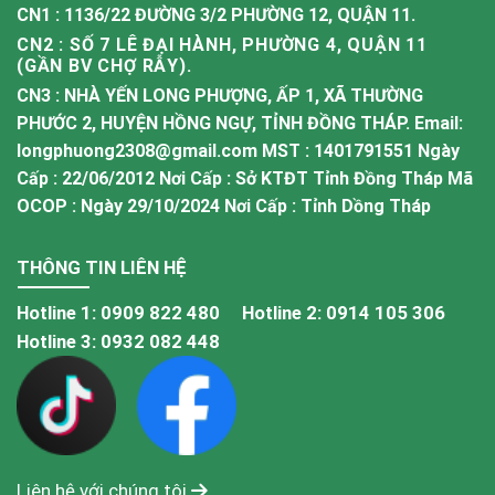
CN1 : 1136/22 ĐƯỜNG 3/2 PHƯỜNG 12, QUẬN 11.
CN2 : SỐ 7 LÊ ĐẠI HÀNH, PHƯỜNG 4, QUẬN 11
(GẦN BV CHỢ RẪY).
CN3 : NHÀ YẾN LONG PHƯỢNG, ẤP 1, XÃ THƯỜNG
PHƯỚC 2, HUYỆN HỒNG NGỰ, TỈNH ĐỒNG THÁP. Email:
longphuong2308@gmail.com MST : 1401791551 Ngày
Cấp : 22/06/2012 Nơi Cấp : Sở KTĐT Tỉnh Đồng Tháp Mã
OCOP : Ngày 29/10/2024 Nơi Cấp : Tỉnh Dồng Tháp
THÔNG TIN LIÊN HỆ
Hotline 1:
0909 822 480
Hotline 2:
0914 105 306
Hotline 3:
0932 082 448
Liên hệ với chúng tôi