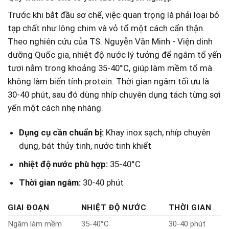
Trước khi bắt đầu sơ chế, việc quan trọng là phải loại bỏ⁤
tạp chất như lông chim và vỏ tổ​ một cách cẩn thận.
Theo nghiên⁤ cứu của TS. Nguyễn Văn Minh -⁤ Viện dinh
dưỡng Quốc gia, nhiệt độ​ nước lý tưởng để ngâm tổ yến
tươi nằm trong khoảng 35-40°C, giúp làm mềm tổ mà
không làm biến tính protein. Thời gian ngâm tối ưu là
30-40 phút, sau đó dùng nhíp chuyên dụng tách từng sợi
yến một cách nhẹ nhàng.
Dụng⁤ cụ cần chuẩn bị:
Khay inox sạch, nhíp⁤ chuyên
dụng, bát thủy tinh, nước tinh khiết
nhiệt độ nước phù hợp:
35-40°C
Thời gian ngâm:
30-40 phút
GIAI ĐOẠN
NHIỆT ĐỘ NƯỚC
THỜI GIAN
Ngâm làm mềm
35-40°C
30-40 phút