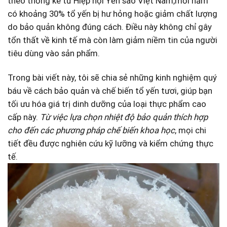
theo thống kê​ từ Hiệp hội Yến sào Việt Nam,mỗi năm
có khoảng‌ 30% tổ yến bị hư⁣ hỏng hoặc giảm chất lượng
do bảo quản không đúng cách. Điều này không chỉ gây
tổn thất⁣ về kinh tế mà ​còn làm giảm niềm tin của người
tiêu dùng vào sản phẩm.
Trong bài viết ⁤này, tôi⁤ sẽ chia sẻ những kinh nghiệm quý
báu về cách bảo quản và chế biến tổ ​yến tươi, giúp bạn
tối ưu hóa ⁣giá trị dinh dưỡng của loại thực phẩm cao
cấp này.
Từ việc lựa chọn nhiệt độ‌ bảo quản ‌thích hợp
cho đến các ⁤phương pháp chế biến khoa học
, mọi ‌chi⁢
tiết đều được nghiên cứu kỹ lưỡng và kiểm chứng thực
tế.