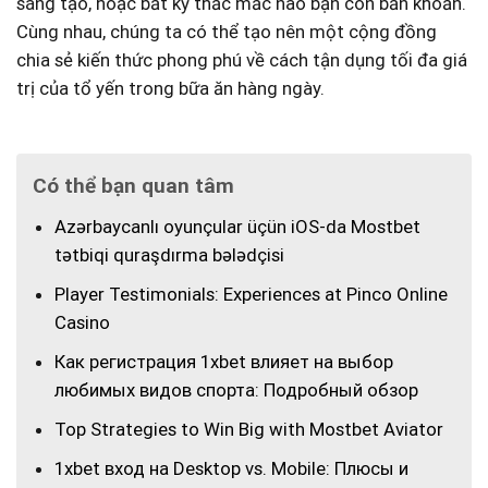
sáng tạo, hoặc bất​ kỳ thắc​ mắc nào bạn còn băn⁢ khoăn.
Cùng nhau, chúng ta ‍có ⁢thể tạo nên một cộng đồng
chia sẻ kiến thức phong phú về cách tận dụng tối đa giá
trị của tổ yến trong bữa ăn hàng ngày.
Có thể bạn quan tâm
Azərbaycanlı oyunçular üçün iOS-da Mostbet
tətbiqi quraşdırma bələdçisi
Player Testimonials: Experiences at Pinco Online
Casino
Как регистрация 1xbet влияет на выбор
любимых видов спорта: Подробный обзор
Top Strategies to Win Big with Mostbet Aviator
1xbet вход на Desktop vs. Mobile: Плюсы и