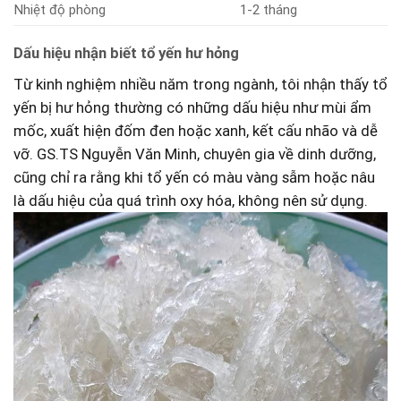
Nhiệt độ phòng
1-2 tháng
Dấu hiệu ⁢nhận biết tổ yến hư hỏng
Từ kinh nghiệm nhiều năm ‌trong​ ngành, tôi nhận thấy tổ
yến bị hư hỏng thường có‌ những dấu hiệu như mùi ẩm
mốc, xuất hiện đốm đen hoặc ⁢xanh, kết cấu nhão và⁢ dễ
vỡ. GS.TS Nguyễn Văn Minh, chuyên gia về dinh dưỡng,
cũng chỉ ra rằng khi tổ ⁤yến ⁢có màu vàng sẫm hoặc‍ nâu
là dấu hiệu của quá trình oxy hóa, không nên sử dụng.