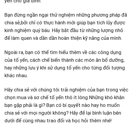
yến cho gia đình.
Bạn đừng ngần⁣ ngại thử nghiệm những phương pháp đã
chia sẻ,bởi chỉ có thực hành mới giúp bạn tích lũy được
kinh ‌nghiệm quý báu. Hãy ​bắt đầu từ những lượng nhỏ
để làm quen và dần dần hoàn thiện kỹ năng của mình.
Ngoài ra, bạn ‍có thể tìm⁢ hiểu thêm về các công dụng
của tổ yến, cách chế biến thành các món ăn bổ dưỡng,
⁤hay ⁤những lưu ý khi sử dụng⁣ tổ ​yến cho từng đối tượng
⁤khác nhau.
Hãy ⁤chia sẻ với chúng tôi⁤ trải nghiệm của ​bạn trong việc
chọn mua và sơ chế tổ yến thô ⁣ít lông.Những khó ‌khăn
bạn gặp ⁢phải⁤ là gì? Bạn có bí quyết nào ⁤hay ho muốn
chia‌ sẻ với mọi người không? Hãy để lại​ bình ⁤luận bên
dưới để cùng ⁤nhau trao đổi và học hỏi thêm nhé!