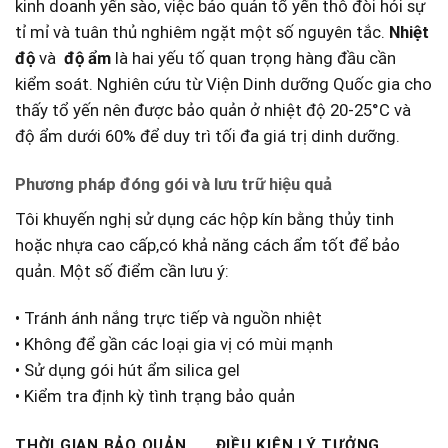
kinh doanh yến sào, việc bảo quản tổ yến thô đòi hỏi sự
tỉ mỉ ⁢và tuân thủ nghiêm‌ ngặt một số nguyên tắc.
Nhiệt
độ
và ⁢
độ ẩm
là hai yếu tố quan trọng hàng đầu⁤ cần
kiểm soát.‌ Nghiên cứu‌ từ ⁤Viện Dinh dưỡng⁤ Quốc ⁢gia cho
thấy tổ ‌yến ⁢nên được bảo‌ quản ở​ nhiệt độ 20-25°C‌ và
độ ẩm dưới 60% để duy trì tối ⁢đa giá trị‌ dinh dưỡng.
Phương pháp đóng gói và lưu trữ hiệu quả
Tôi khuyến nghị sử⁤ dụng các hộp kín bằng thủy tinh
hoặc ‍nhựa cao cấp,có khả năng cách ẩm tốt để bảo
quản. Một số điểm ‌cần lưu ý:
• Tránh ánh nắng⁣ trực tiếp và nguồn nhiệt
• Không để gần các loại gia vị có mùi mạnh
• Sử dụng⁣ gói hút ẩm silica gel
• ‌Kiểm tra định kỳ tình trạng bảo quản
THỜI GIAN‍ BẢO ​QUẢN
ĐIỀU ‌KIỆN LÝ TƯỞNG