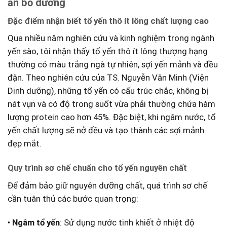
ăn ‍bổ dưỡng
Đặc điểm nhận ‌biết tổ yến thô ít lông​ chất lượng cao
Qua nhiều năm nghiên cứu và kinh nghiệm trong ngành​
yến sào, tôi nhận ​thấy tổ yến thô​ ít lông thượng hạng
thường có ⁢màu trắng ngà tự nhiên, sợi⁣ yến‌ mảnh và đều
đặn. Theo nghiên cứu⁢ của TS. Nguyễn Văn Minh (Viện
Dinh dưỡng), những tổ ⁤yến có cấu trúc chắc, không bị
nát vụn và có‌ độ trong suốt vừa phải thường ‌chứa hàm
⁢lượng protein cao hơn 45%. ⁢Đặc biệt, khi​ ngâm⁣ nước, tổ
yến chất lượng sẽ nở đều⁤ và tạo thành các sợi mảnh
đẹp mắt.
Quy trình sơ⁣ chế chuẩn cho tổ yến​ nguyên chất
Để đảm bảo giữ nguyên dưỡng chất, quá trình sơ chế
cần tuân thủ các bước quan trọng:
•
Ngâm tổ yến
: Sử dụng nước tinh khiết ở nhiệt độ