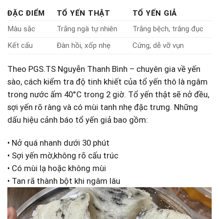
ĐẶC ĐIỂM
TỔ YẾN THẬT
TỔ YẾN GIẢ
Màu⁢ sắc
Trắng ngà‍ tự nhiên
Trắng bệch, ⁣trắng đục
Kết cấu
Đàn hồi, xốp nhẹ
Cứng, dễ vỡ vụn
Theo PGS.TS Nguyễn ​Thanh Bình – chuyên gia về yến⁢
sào, cách kiểm tra độ tinh khiết của tổ yến⁣ thô là ngâm
trong nước ấm 40°C trong 2 giờ. Tổ yến thật sẽ nở đều,‍
sợi yến rõ ràng​ và có mùi​ tanh‌ nhẹ đặc trưng. Những
‌dấu hiệu cảnh báo tổ yến giả bao gồm:
• Nở quá nhanh dưới ‍30 phút
• Sợi​ yến mờ,không rõ cấu trúc
• Có mùi lạ hoặc không mùi
• Tan rã thành‍ bột khi ngâm lâu