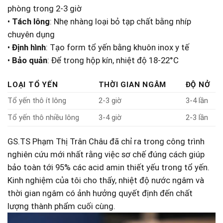
phòng trong 2-3 giờ
•
Tách lông
: Nhẹ⁤ nhàng loại bỏ tạp chất bằng nhíp
chuyên dụng
•
Định hình
: Tạo form tổ yến bằng khuôn inox y tế
•
Bảo quản
: Để trong hộp kín, nhiệt độ 18-22°C
LOẠI TỔ YẾN
THỜI GIAN NGÂM
ĐỘ NỞ
Tổ yến thô ⁣ít lông
2-3 giờ
3-4 lần
Tổ yến thô nhiều lông
3-4 giờ
2-3 ⁣lần
GS.TS Phạm Thị Trân Châu đã chỉ ra trong công​ trình
nghiên cứu mới nhất rằng việc sơ chế đúng cách giúp
bảo toàn tới 95% các acid amin ⁤thiết⁣ yếu trong ⁢tổ yến.
Kinh nghiệm của tôi cho thấy, nhiệt độ nước ngâm và
thời gian ngâm có ảnh hưởng quyết định đến chất
lượng thành phẩm cuối cùng.