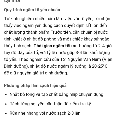
tại nhà
Quy ‍trình ngâm tổ yến chuẩn
Từ kinh nghiệm nhiều năm làm việc với tổ yến, tôi nhận
thấy việc ngâm⁣ yến đúng cách quyết định rất lớn đến
chất lượng‌ thành phẩm.Trước tiên, cần chuẩn ​bị nước
tinh khiết ở ⁤nhiệt độ phòng và một chiếc⁤ khay sứ hoặc
thủy ⁢tinh sạch.
Thời gian ngâm tối ưu
thường từ 2-4 giờ
tùy độ dày ‌của tổ, với tỷ lệ nước gấp 3-4 lần khối lượng
tổ yến.‌ Theo⁢ nghiên cứu của TS. Nguyễn Văn Nam (Viện
Dinh dưỡng), nhiệt độ nước ngâm lý tưởng là 20-25°C
để giữ nguyên⁣ giá trị dinh dưỡng.
Phương pháp‍ làm sạch hiệu quả
Nhặt‌ bỏ lông và tạp chất‍ bằng nhíp chuyên dụng
Tách từng ⁤sợi yến cẩn thận để kiểm tra kỹ
Rửa nhẹ nhàng với nước sạch 2-3 lần