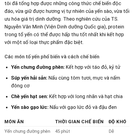
tôi đã tổng‍ hợp được những công ​thức chế biến độc
đáo, vừa giữ⁢ được hương vị tự nhiên của yến sào, vừa tối
ưu ⁢hóa giá trị dinh dưỡng. Theo nghiên cứu của ⁢TS.
Nguyễn Văn ‌Minh ​(Viện Dinh dưỡng ​Quốc gia), protein
trong​ tổ yến có thể được hấp thu tốt nhất khi kết hợp
với một ‌số loại thực phẩm đặc biệt.
Các món tổ ‌yến ⁣phổ⁢ biến và cách chế biến
Yến chưng đường phèn:
Kết hợp với táo đỏ, kỷ tử
Súp yến hải sản:
Nấu cùng tôm tươi, mực và nấm
đông cơ
Chè yến hạt sen:
Kết hợp với long nhãn và hạt chia
Yến sào gạo lức:
Nấu với gạo lức đỏ ⁤và đậu đen
MÓN ‍ĂN
THỜI GIAN CHẾ BIẾN
ĐỘ KHÓ
Yến chưng⁢ đường ‌phèn
45 ⁢phút
Dễ