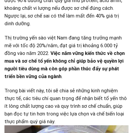
được 90% dưỡng chất quý giá như protein, acid‍ amin,
khoáng chất‍ vi lượng nếu được sơ chế đúng cách.​
Ngược lại, ⁢sơ chế sai có thể làm mất đến 40% giá trị
dinh dưỡng.
Thị trường yến sào việt Nam đang tăng trưởng mạnh
mẽ với⁢ tốc độ 20%/năm, đạt giá trị khoảng 6.000 ‌tỷ
đồng vào năm 2022.
Việc ⁤nắm vững kiến thức về chọn
‍mua và sơ chế tổ yến ​không chỉ giúp bảo vệ quyền lợi
người tiêu dùng ⁢mà còn góp phần thúc đẩy sự phát
triển bền vững của ‍ngành
.
Trong bài ‍viết này, tôi sẽ chia sẻ những kinh nghiệm
thực tế,⁢ các tiêu chí quan trọng để⁤ nhận biết tổ yến thô
ít lông chất lượng cao⁣ và quy trình sơ chế chuẩn, giúp
bạn đọc tự tin hơn trong việc lựa chọn và ⁢chế biến​ loại
thực phẩm quý giá này.