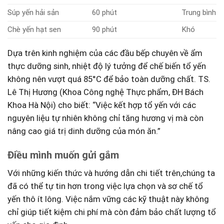
Súp yến hải sản
60 phút
Trung bình
Chè yến hạt sen
90 phút
Khó
Dựa trên kinh nghiệm của các đầu ⁣bếp chuyên về ẩm
thực ⁤dưỡng sinh, nhiệt độ lý tưởng để chế biến tổ yến
không nên vượt quá 85°C để bảo toàn dưỡng⁤ chất. TS.
Lê Thị Hương ⁤(Khoa⁣ Công nghệ Thực phẩm, ĐH Bách
Khoa Hà Nội) ‌cho biết: “Việc kết hợp tổ yến với các
nguyên liệu tự nhiên không chỉ tăng hương vị mà còn
⁢nâng cao ⁣giá trị dinh ‍dưỡng của món ăn.”
Điều⁣ mình⁤ muốn gửi gắm
Với những kiến thức và hướng dẫn chi tiết trên,chúng ta
đã có thể​ tự tin hơn trong việc lựa chọn và sơ chế⁢ tổ
yến thô ít lông. Việc nắm vững các​ kỹ thuật này không
chỉ ​giúp tiết kiệm‍ chi phí mà còn‍ đảm bảo chất lượng tổ