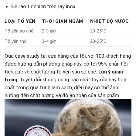
Để ráo tự nhiên trên rây inox
LOẠI TỔ ⁤YẾN
THỜI GIAN NGÂM
NHIỆT ĐỘ NƯỚC
Tổ yến sơ chế
2-3 giờ
20-25°C
Tổ yến thô
3-4 ⁣giờ
20-25°C
Qua case study tại cửa hàng ​của⁤ tôi, với⁤ 100 khách hàng
được hướng ​dẫn phương pháp này, có tới 95% phản hồi
tích cực‍ về chất lượng ‍tổ yến sau sơ chế.​
Lưu ý​ quan
trọng
: Tuyệt đối không⁢ dùng các chất tẩy rửa hay hóa
chất​ trong quá trình​ làm sạch, điều này ​có thể ảnh
hưởng đến chất lượng ⁣và độ an toàn của sản phẩm.