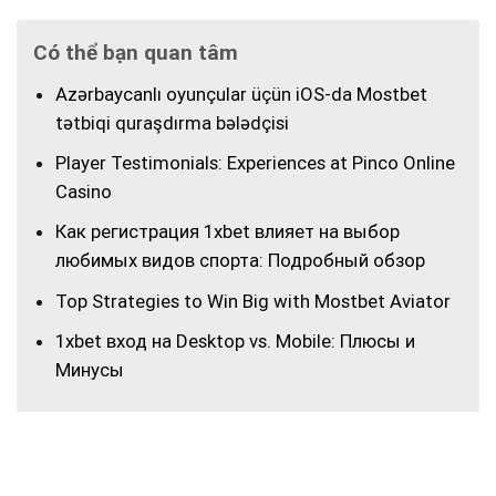
Có thể bạn quan tâm
Azərbaycanlı oyunçular üçün iOS-da Mostbet
tətbiqi quraşdırma bələdçisi
Player Testimonials: Experiences at Pinco Online
Casino
Как регистрация 1xbet влияет на выбор
любимых видов спорта: Подробный обзор
Top Strategies to Win Big with Mostbet Aviator
1xbet вход на Desktop vs. Mobile: Плюсы и
Минусы