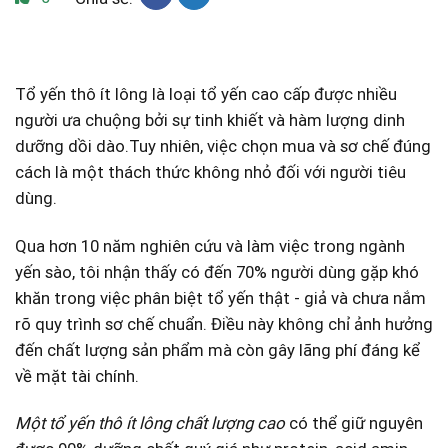
Tổ yến thô ít lông là​ loại tổ yến cao‍ cấp được‍ nhiều
⁣người ưa chuộng​ bởi‌ sự tinh khiết và hàm ⁣lượng⁤ dinh
dưỡng dồi dào.Tuy nhiên, việc chọn mua ⁢và sơ chế đúng
cách‌ là​ một thách ​thức không nhỏ đối với người tiêu
⁤dùng.
Qua hơn 10 năm nghiên cứu và⁤ làm việc trong ngành
yến sào, tôi nhận thấy có đến 70% người dùng gặp khó
khăn trong việc phân biệt tổ yến thật‍ -​ giả và chưa ‌nắm
rõ quy trình⁢ sơ chế chuẩn. Điều này ⁢không chỉ ảnh hưởng
đến chất lượng sản phẩm mà còn gây lãng phí đáng kể​
về mặt tài chính.
Một tổ yến thô ít lông chất lượng cao
có thể giữ nguyên