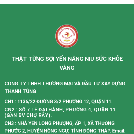
THẬT TỪNG SỢI YẾN NÂNG NIU SỨC KHỎE
VÀNG
CÔNG TY TNHH THƯƠNG MẠI VÀ ĐẦU TƯ XÂY DỰNG
THANH TÙNG
CN1 : 1136/22 ĐƯỜNG 3/2 PHƯỜNG 12, QUẬN 11.
CN2 : SỐ 7 LÊ ĐẠI HÀNH, PHƯỜNG 4, QUẬN 11
(GẦN BV CHỢ RẪY).
CN3 : NHÀ YẾN LONG PHƯỢNG, ẤP 1, XÃ THƯỜNG
PHƯỚC 2, HUYỆN HỒNG NGỰ, TỈNH ĐỒNG THÁP. Email: