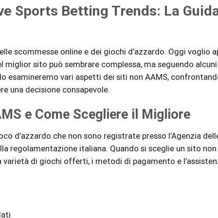
ve Sports Betting Trends: La Guida
delle scommesse online e dei giochi d’azzardo. Oggi voglio a
el miglior sito può sembrare complessa, ma seguendo alcuni cr
colo esamineremo vari aspetti dei siti non AAMS, confrontand
dere una decisione consapevole.
MS e Come Scegliere il Migliore
co d’azzardo che non sono registrate presso l’Agenzia delle
lla regolamentazione italiana. Quando si sceglie un sito n
varietà di giochi offerti, i metodi di pagamento e l’assistenza
ati