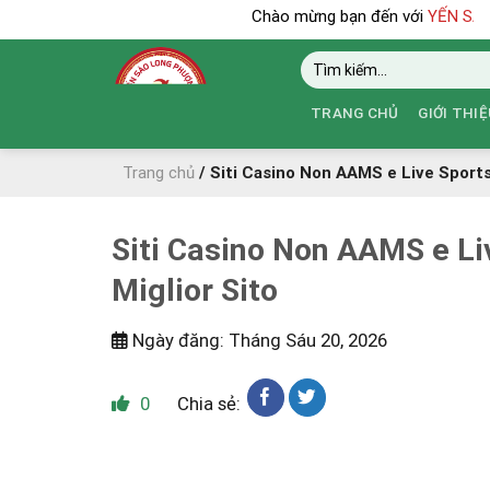
Skip
Chào mừng bạn đến với
YẾN SÀO LONG
to
Tìm
content
kiếm:
TRANG CHỦ
GIỚI THIỆ
Trang chủ
/
Siti Casino Non AAMS e Live Sports
Siti Casino Non AAMS e Li
Miglior Sito
Ngày đăng: Tháng Sáu 20, 2026
0
Chia sẻ: