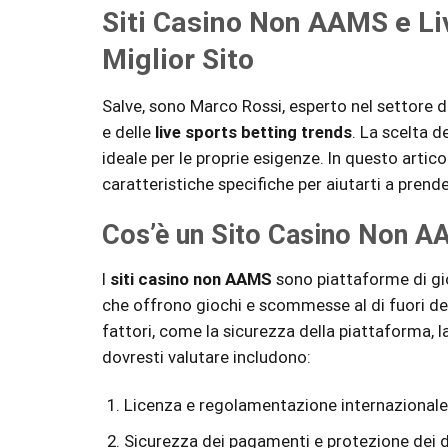
Siti Casino Non AAMS e Li
Miglior Sito
Salve, sono Marco Rossi, esperto nel settore 
e delle
live sports betting trends
. La scelta d
ideale per le proprie esigenze. In questo arti
caratteristiche specifiche per aiutarti a pren
Cos’è un Sito Casino Non AA
I
siti casino non AAMS
sono piattaforme di gio
che offrono giochi e scommesse al di fuori de
fattori, come la sicurezza della piattaforma, la 
dovresti valutare includono:
Licenza e regolamentazione internazionale
Sicurezza dei pagamenti e protezione dei d