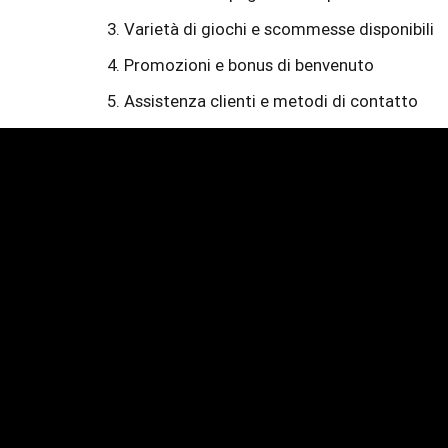
Varietà di giochi e scommesse disponibili
Promozioni e bonus di benvenuto
Assistenza clienti e metodi di contatto
Prestando attenzione a questi aspetti, puoi id
nuovo arrivato nel mondo delle scommesse.
Confronto tra i Migliori Si
Per facilitare ulteriormente la tua decisione, 
fattori, come la varietà di giochi e sport, e le
NOME DEL SITO
LICENZA
Betway Casino
Malta Gaming Authority
1XBet
Curacao
LeoVegas
Malta Gaming Authority