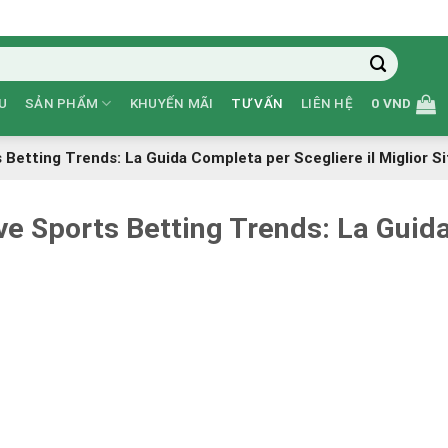
 PHƯỢNG!
U
SẢN PHẨM
KHUYẾN MÃI
TƯ VẤN
LIÊN HỆ
0
VND
 Betting Trends: La Guida Completa per Scegliere il Miglior Si
ve Sports Betting Trends: La Guida