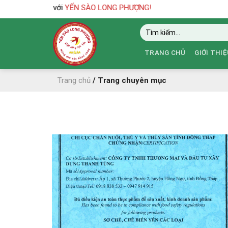
Skip
 bạn đến với
YẾN SÀO LONG PHƯỢNG!
to
Tìm
content
kiếm:
TRANG CHỦ
GIỚI THIỆ
Trang chủ
/
Trang chuyên mục