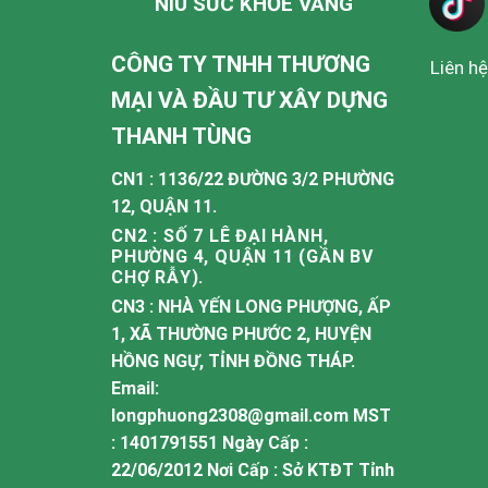
NIU SỨC KHỎE VÀNG
CÔNG TY TNHH THƯƠNG
Liên hệ
MẠI VÀ ĐẦU TƯ XÂY DỰNG
THANH TÙNG
CN1 : 1136/22 ĐƯỜNG 3/2 PHƯỜNG
12, QUẬN 11.
CN2 : SỐ 7 LÊ ĐẠI HÀNH,
PHƯỜNG 4, QUẬN 11 (GẦN BV
CHỢ RẪY).
CN3 : NHÀ YẾN LONG PHƯỢNG, ẤP
1, XÃ THƯỜNG PHƯỚC 2, HUYỆN
HỒNG NGỰ, TỈNH ĐỒNG THÁP.
Email:
longphuong2308@gmail.com MST
: 1401791551 Ngày Cấp :
22/06/2012 Nơi Cấp : Sở KTĐT Tỉnh