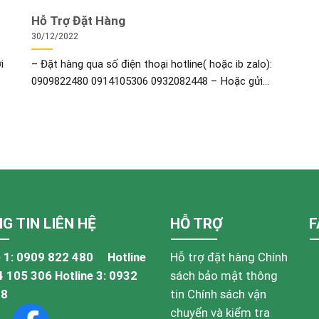
Hỗ Trợ Đặt Hàng
30/12/2022
i
– Đặt hàng qua số điện thoại hotline( hoặc ib zalo):
0909822480 0914105306 0932082448 – Hoặc gửi...
G TIN LIÊN HỆ
HỖ TRỢ
F
 1:
0909 822 480
Hotline
Hỗ trợ đặt hàng
Chính
4 105 306
Hotline 3:
0932
sách bảo mật thông
48
tin
Chính sách vận
chuyển và kiểm tra