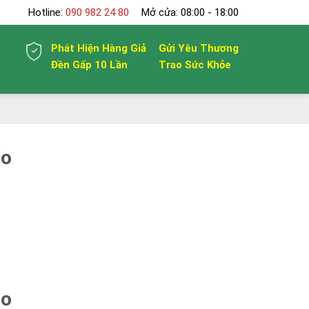
Hotline:
090 982 24 80
Mở cửa: 08:00 - 18:00
Phát Hiện Hàng Giả
Gửi Yêu Thương
Đền Gấp 10 Lần
Trao Sức Khỏe
ло
ло