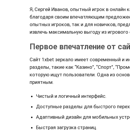
Я, Сергей Иванов, опытный игрок в онлайн 
благодаря своим впечатляющим предложени
опытных игроков, так и для новичков, пред
извлечь максимальную выгоду из игрового
Первое впечатление от сай
Сайт 1xbet зеркало имеет современный и ин
разделы, такие как “Казино”, “Спорт”, “Пр
которую ищут пользователи. Одна из основ
приятным.
Чистый и логичный интерфейс.
Доступные разделы для быстрого перех
Адаптивный дизайн для мобильных устр
Быстрая загрузка страниц.