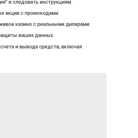
ия” и следовать инструкциям.
ые акции с промокодами.
 живое казино с реальными дилерами.
защиты ваших данных.
счета и вывода средств, включая