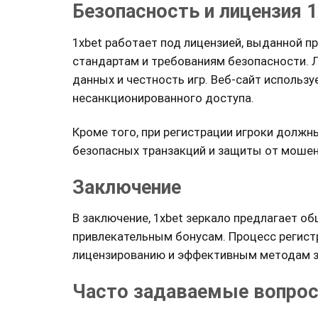
Безопасность и лицензия 1
1xbet работает под лицензией, выданной п
стандартам и требованиям безопасности. 
данных и честность игр. Веб-сайт использ
несанкционированного доступа.
Кроме того, при регистрации игроки долж
безопасных транзакций и защиты от мошен
Заключение
В заключение, 1xbet зеркало предлагает о
привлекательным бонусам. Процесс регистр
лицензированию и эффективным методам за
Часто задаваемые вопро