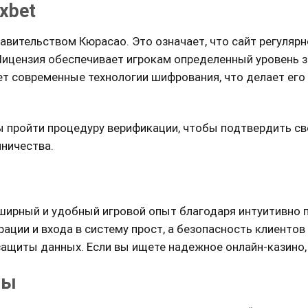
xbet
равительством Кюрасао. Это означает, что сайт регуляр
Лицензия обеспечивает игрокам определенный уровень 
ует современные технологии шифрования, что делает ег
ны пройти процедуру верификации, чтобы подтвердить с
ничества.
бширный и удобный игровой опыт благодаря интуитивно 
ации и входа в систему прост, а безопасность клиентов
щиты данных. Если вы ищете надежное онлайн-казино,
сы