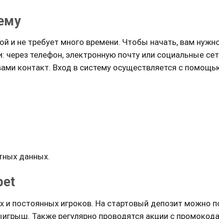
тему
ой и не требует много времени. Чтобы начать, вам нужно
и: через телефон, электронную почту или социальные се
ами контакт. Вход в систему осуществляется с помощью
тных данных.
bet
 и постоянных игроков. На стартовый депозит можно по
ыигрыш. Также регулярно проводятся акции с промокод