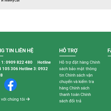
ы и Минусы
G TIN LIÊN HỆ
HỖ TRỢ
F
 1:
0909 822 480
Hotline
Hỗ trợ đặt hàng
Chính
4 105 306
Hotline 3:
0932
sách bảo mật thông
48
tin
Chính sách vận
chuyển và kiểm tra
hàng
Chính sách
thanh toán
Chính
 với chúng tôi
sách đổi trả