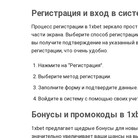
Регистрация и вход в сис
Процесс регистрации в 1xbet зеркало прост
части экрана. Выберите способ регистраци
вы получите подтверждение на указанный в
регистрации, что очень удобно.
Нажмите на “Регистрация”.
Выберите метод регистрации.
Заполните форму и подтвердите данные.
Войдите в систему с помощью своих уче
Бонусы и промокоды в 1x
1xbet предлагает щедрые бонусы для новых
значительно увеличивает ваши шансы на в