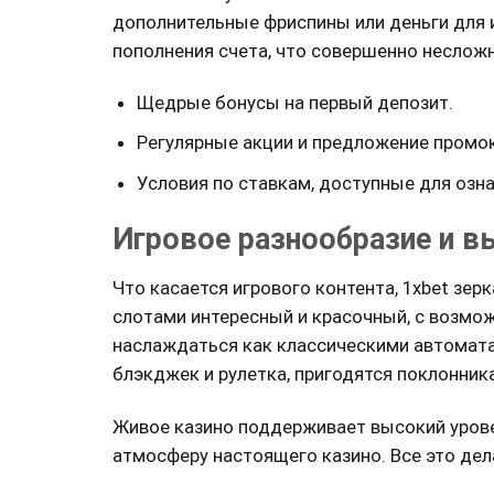
дополнительные фриспины или деньги для и
пополнения счета, что совершенно неслож
Щедрые бонусы на первый депозит.
Регулярные акции и предложение промо
Условия по ставкам, доступные для озн
Игровое разнообразие и в
Что касается игрового контента, 1xbet зе
слотами интересный и красочный, с возмо
наслаждаться как классическими автоматам
блэкджек и рулетка, пригодятся поклонник
Живое казино поддерживает высокий уров
атмосферу настоящего казино. Все это дела