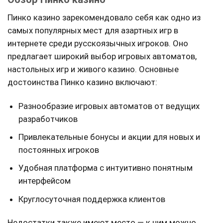
Пинко казино зарекомендовало себя как одно из
самых популярных мест для азартных игр в
интернете среди русскоязычных игроков. Оно
предлагает широкий выбор игровых автоматов,
настольных игр и живого казино. Основные
достоинства Пинко казино включают:
Разнообразие игровых автоматов от ведущих
разработчиков
Привлекательные бонусы и акции для новых и
постоянных игроков
Удобная платформа с интуитивно понятным
интерфейсом
Круглосуточная поддержка клиентов
Недостатки также имеют место — к ним можно