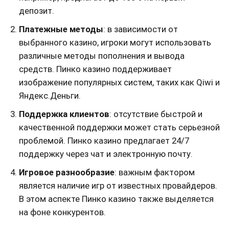
депозит.
Платежные методы
: в зависимости от
выбранного казино, игроки могут использовать
различные методы пополнения и вывода
средств. Пинко казино поддерживает
изображение популярных систем, таких как Qiwi и
Яндекс.Деньги.
Поддержка клиентов
: отсутствие быстрой и
качественной поддержки может стать серьезной
проблемой. Пинко казино предлагает 24/7
поддержку через чат и электронную почту.
Игровое разнообразие
: важным фактором
является наличие игр от известных провайдеров.
В этом аспекте Пинко казино также выделяется
на фоне конкурентов.