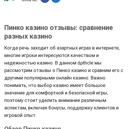
Пинко казино отзывы: сравнение
разных казино
Когда речь заходит об азартных играх в интернете,
многие игроки интересуются качеством и
надежностью казино. В данном άρθicle мы
рассмотрим отзывы о Пинко казино и сравним его с
другими популярными онлайн казино. Важно
понимать, что выбор казино имеет большое
значение для комфортной и безопасной игры,
поэтому стоит уделить внимание различным
аспектам, включая бонусы, поддержку клиентов и
игровой опыт.
Обзор Пинко казино