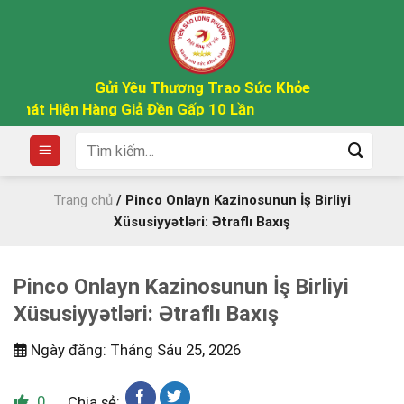
Skip
to
content
Gửi Yêu Thương Trao Sức Khỏe
hát Hiện Hàng Giả Đền Gấp 10 Lần
Tìm
kiếm:
Trang chủ
/
Pinco Onlayn Kazinosunun İş Birliyi
Xüsusiyyətləri: Ətraflı Baxış
Pinco Onlayn Kazinosunun İş Birliyi
Xüsusiyyətləri: Ətraflı Baxış
Ngày đăng: Tháng Sáu 25, 2026
0
Chia sẻ: