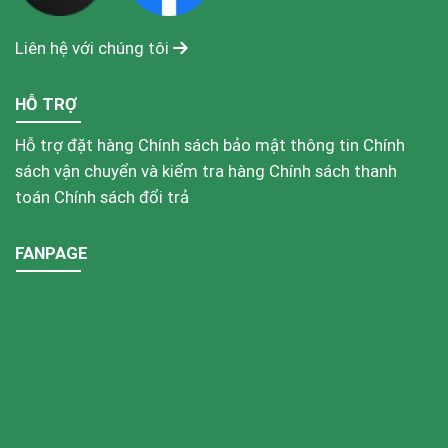
Liên hệ với chúng tôi
HỖ TRỢ
Hỗ trợ đặt hàng
Chính sách bảo mật thông tin
Chính
sách vận chuyển và kiểm tra hàng
Chính sách thanh
toán
Chính sách đổi trả
FANPAGE