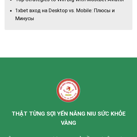
1xbet вход на Desktop vs. Mobile: Плюсы и
Минусы
THẬT TỪNG SỢI YẾN NÂNG NIU SỨC KHỎE
VÀNG