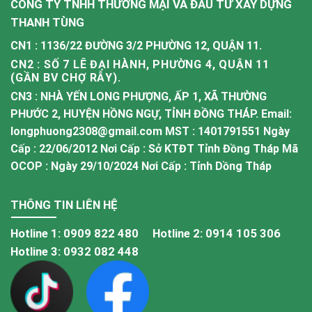
CÔNG TY TNHH THƯƠNG MẠI VÀ ĐẦU TƯ XÂY DỰNG
THANH TÙNG
CN1 : 1136/22 ĐƯỜNG 3/2 PHƯỜNG 12, QUẬN 11.
CN2 : SỐ 7 LÊ ĐẠI HÀNH, PHƯỜNG 4, QUẬN 11
(GẦN BV CHỢ RẪY).
CN3 : NHÀ YẾN LONG PHƯỢNG, ẤP 1, XÃ THƯỜNG
PHƯỚC 2, HUYỆN HỒNG NGỰ, TỈNH ĐỒNG THÁP. Email:
longphuong2308@gmail.com MST : 1401791551 Ngày
Cấp : 22/06/2012 Nơi Cấp : Sở KTĐT Tỉnh Đồng Tháp Mã
OCOP : Ngày 29/10/2024 Nơi Cấp : Tỉnh Dồng Tháp
THÔNG TIN LIÊN HỆ
Hotline 1:
0909 822 480
Hotline 2:
0914 105 306
Hotline 3:
0932 082 448