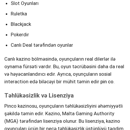
Slot Oyunları
Ruletka
Blackjack
Pokerdir
Canlı Deal tərəfindən oyunlar
Canlı kazino bölməsində, oyunçuların real dilerlər ilə
oynama fürsəti vardır. Bu, oyun təcrübəsini daha da real
və həyəcanlandırıcı edir. Ayrıca, oyunçuların sosial
interaction edə biləcəyi bir mühit təmin edir
pin co
.
Təhlükəsizlik və Lisenziya
Pinco kazinosu, oyunçuların təhlükəsizliyini əhəmiyyətli
şəkildə təmin edir. Kazino, Malta Gaming Authority
(MGA) tərəfindən lisenziya olunur. Bu lisenziya, kazino
oyunçuları üçün bir neçə təhlükəsizlik üstünlüyü təqdim