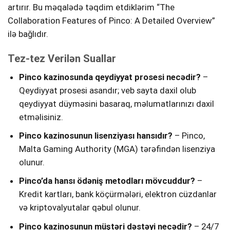
artırır. Bu məqalədə təqdim etdiklərim “The
Collaboration Features of Pinco: A Detailed Overview”
ilə bağlıdır.
Tez-tez Verilən Suallar
Pinco kazinosunda qeydiyyat prosesi necədir?
–
Qeydiyyat prosesi asandır; veb sayta daxil olub
qeydiyyat düyməsini basaraq, məlumatlarınızı daxil
etməlisiniz.
Pinco kazinosunun lisenziyası hansıdır?
– Pinco,
Malta Gaming Authority (MGA) tərəfindən lisenziya
olunur.
Pinco’da hansı ödəniş metodları mövcuddur?
–
Kredit kartları, bank köçürmələri, elektron cüzdanlar
və kriptovalyutalar qəbul olunur.
Pinco kazinosunun müştəri dəstəyi necədir?
– 24/7