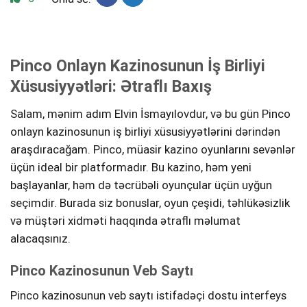
Pinco Onlayn Kazinosunun İş Birliyi
Xüsusiyyətləri: Ətraflı Baxış
Salam, mənim adım Elvin İsmayılovdur, və bu gün Pinco
onlayn kazinosunun iş birliyi xüsusiyyətlərini dərindən
araşdıracağam. Pinco, müasir kazino oyunlarını sevənlər
üçün ideal bir platformadır. Bu kazino, həm yeni
başlayanlar, həm də təcrübəli oyunçular üçün uyğun
seçimdir. Burada siz bonuslar, oyun çeşidi, təhlükəsizlik
və müştəri xidməti haqqında ətraflı məlumat
alacaqsınız.
Pinco Kazinosunun Veb Saytı
Pinco kazinosunun veb saytı istifadəçi dostu interfeys