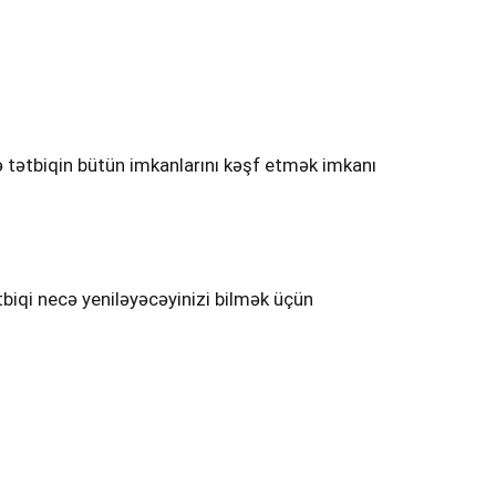
zə tətbiqin bütün imkanlarını kəşf etmək imkanı
biqi necə yeniləyəcəyinizi bilmək üçün