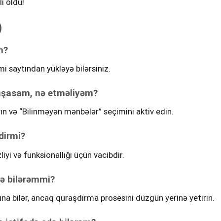
ı oldu!
)
m?
mi saytından yükləyə bilərsiniz.
yaşasam, nə etməliyəm?
ın və “Bilinməyən mənbələr” seçimini aktiv edin.
dirmi?
yi və funksionallığı üçün vacibdir.
də bilərəmmi?
una bilər, ancaq quraşdırma prosesini düzgün yerinə yetirin.