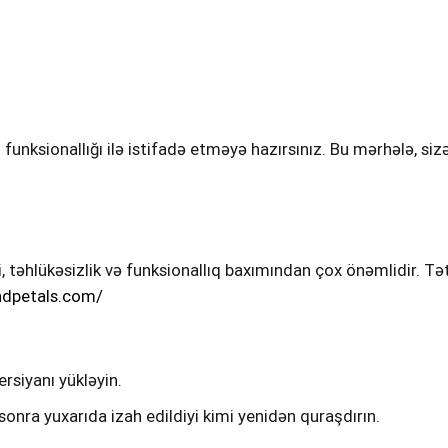
 funksionallığı ilə istifadə etməyə hazırsınız. Bu mərhələ, si
təhlükəsizlik və funksionallıq baxımından çox önəmlidir. Tət
ndpetals.com/
rsiyanı yükləyin.
onra yuxarıda izah edildiyi kimi yenidən quraşdırın.