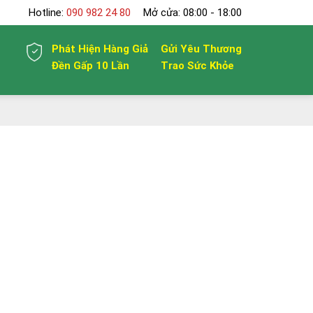
Hotline:
090 982 24 80
Mở cửa: 08:00 - 18:00
Phát Hiện Hàng Giả
Gửi Yêu Thương
Đền Gấp 10 Lần
Trao Sức Khỏe