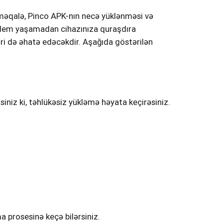
 məqalə, Pinco APK-nın necə yüklənməsi və
roblem yaşamadan cihazınıza quraşdıra
ləri də əhatə edəcəkdir. Aşağıda göstərilən
siniz ki, təhlükəsiz yükləmə həyata keçirəsiniz.
a prosesinə keçə bilərsiniz.