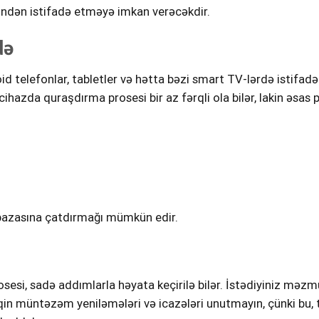
rindən istifadə etməyə imkan verəcəkdir.
də
d telefonlar, tabletler və hətta bəzi smart TV-lərdə istifadə
hazda quraşdırma prosesi bir az fərqli ola bilər, lakin əsas pr
 bazasına çatdırmağı mümkün edir.
sesi, sadə addımlarla həyata keçirilə bilər. İstədiyiniz mə
qin müntəzəm yeniləmələri və icazələri unutmayın, çünki bu, 