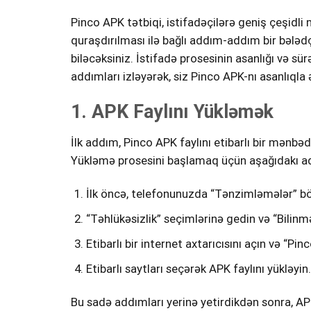
Pinco APK tətbiqi, istifadəçilərə geniş çeşid
quraşdırılması ilə bağlı addım-addım bir bələd
biləcəksiniz. İstifadə prosesinin asanlığı və s
addımları izləyərək, siz Pinco APK-nı asanlıqla
1. APK Faylını Yükləmək
İlk addım, Pinco APK faylını etibarlı bir mənbəd
Yükləmə prosesini başlamaq üçün aşağıdakı adı
İlk öncə, telefonunuzda “Tənzimləmələr” bö
“Təhlükəsizlik” seçimlərinə gedin və “Bilinm
Etibarlı bir internet axtarıcısını açın və “Pi
Etibarlı saytları seçərək APK faylını yükləyin.
Bu sadə addımları yerinə yetirdikdən sonra, AP