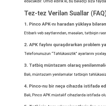
edəcəkdir. Ümid edirik ki, bu bələdçi sizə faydal
Tez-tez Verilən Suallar (FAQ
1. Pinco APK-nı haradan yükləyə bilərə
Etibarlı veb saytlarından, məsələn, tətbiqin rəs
2. APK faylını quraşdırarkən problem 
Telefonunuzun “Təhlükəsizlik” ayarlarını yoxlay
3. Tətbiq müntəzəm olaraq yenilənməli
Bəli, müntəzəm yeniləmələr tətbiqin təhlükəsizli
4. Pinco-nu bir neçə cihazda istifadə e
Bəli, Pinco APK müxtəlif cihazlarda istifadə ol