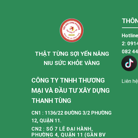
THÔN
Hotline
2:
091
082 4
THẬT TỪNG SỢI YẾN NÂNG
NIU SỨC KHỎE VÀNG
CÔNG TY TNHH THƯƠNG
Liên hệ
MẠI VÀ ĐẦU TƯ XÂY DỰNG
THANH TÙNG
CN1 : 1136/22 ĐƯỜNG 3/2 PHƯỜNG
12, QUẬN 11.
CN2 : SỐ 7 LÊ ĐẠI HÀNH,
PHƯỜNG 4, QUẬN 11 (GẦN BV