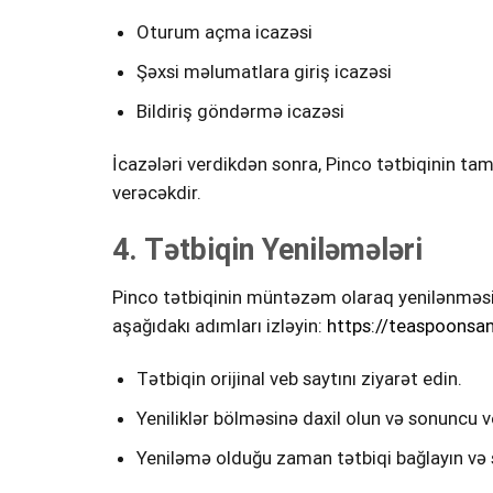
Oturum açma icazəsi
Şəxsi məlumatlara giriş icazəsi
Bildiriş göndərmə icazəsi
İcazələri verdikdən sonra, Pinco tətbiqinin tam
verəcəkdir.
4. Tətbiqin Yeniləmələri
Pinco tətbiqinin müntəzəm olaraq yenilənməsi, 
aşağıdakı adımları izləyin:
https://teaspoonsa
Tətbiqin orijinal veb saytını ziyarət edin.
Yeniliklər bölməsinə daxil olun və sonuncu ve
Yeniləmə olduğu zaman tətbiqi bağlayın və s