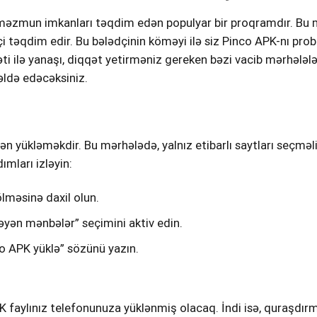
li məzmun imkanları təqdim edən populyar bir proqramdır. Bu
çi təqdim edir. Bu bələdçinin köməyi ilə siz Pinco APK-nı p
ürəti ilə yanaşı, diqqət yetirməniz gereken bəzi vacib mərhələ
 əldə edəcəksiniz.
ən yükləməkdir. Bu mərhələdə, yalnız etibarlı saytları seçməli
mları izləyin:
lməsinə daxil olun.
əyən mənbələr” seçimini aktiv edin.
nco APK yüklə” sözünü yazın.
K faylınız telefonunuza yüklənmiş olacaq. İndi isə, quraşdırm