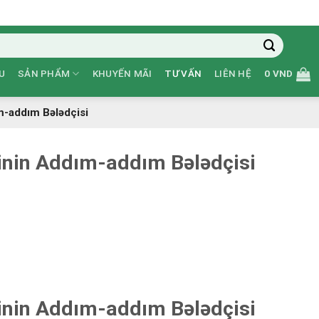
U
SẢN PHẨM
KHUYẾN MÃI
TƯ VẤN
LIÊN HỆ
0
VND
m-addım Bələdçisi
inin Addım-addım Bələdçisi
inin Addım-addım Bələdçisi