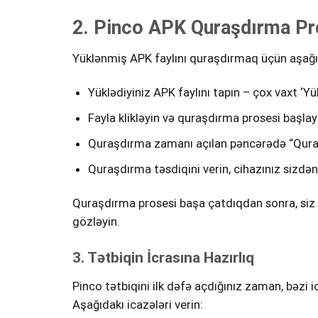
2. Pinco APK Quraşdırma Pr
Yüklənmiş APK faylını quraşdırmaq üçün aşağıd
Yüklədiyiniz APK faylını tapın – çox vaxt ‘Y
Fayla klikləyin və quraşdırma prosesi başla
Quraşdırma zamanı açılan pəncərədə “Quraş
Quraşdırma təsdiqini verin, cihazınız sizdə
Quraşdırma prosesi başa çatdıqdan sonra, siz P
gözləyin.
3. Tətbiqin İcrasına Hazırlıq
Pinco tətbiqini ilk dəfə açdığınız zaman, bəzi i
Aşağıdakı icazələri verin: