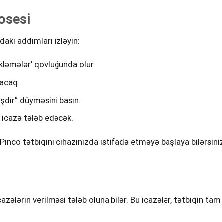
osesi
akı addımları izləyin:
ükləmələr’ qovluğunda olur.
yacaq.
dır” düyməsini basın.
n icazə tələb edəcək.
inco tətbiqini cihazınızda istifadə etməyə başlaya bilərsini
cazələrin verilməsi tələb oluna bilər. Bu icazələr, tətbiqin ta