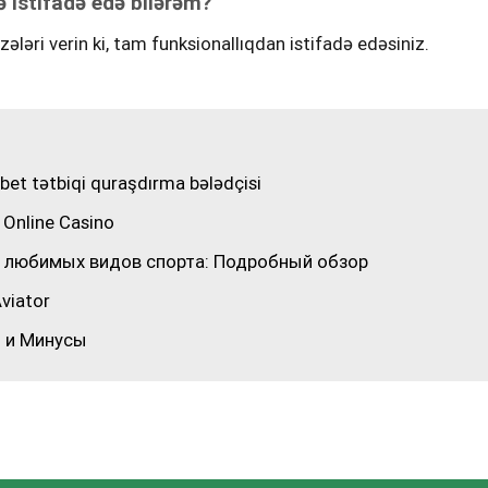
 istifadə edə bilərəm?
ələri verin ki, tam funksionallıqdan istifadə edəsiniz.
et tətbiqi quraşdırma bələdçisi
 Online Casino
ор любимых видов спорта: Подробный обзор
viator
ы и Минусы