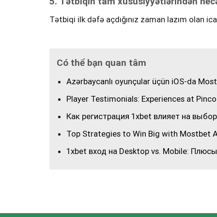
5. Tətbiqin tam xüsusiyyətlərindən necə
Tətbiqi ilk dəfə açdığınız zaman lazım olan icaz
Có thể bạn quan tâm
Azərbaycanlı oyunçular üçün iOS-da Mostb
Player Testimonials: Experiences at Pinco
Как регистрация 1xbet влияет на выб
Top Strategies to Win Big with Mostbet A
1xbet вход на Desktop vs. Mobile: Плюс