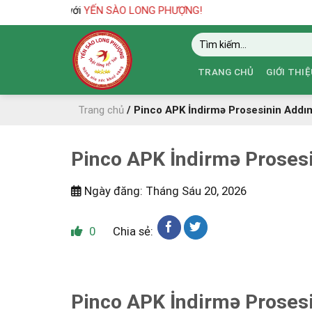
Skip
n đến với
YẾN SÀO LONG PHƯỢNG!
to
Tìm
content
kiếm:
TRANG CHỦ
GIỚI THIỆ
Trang chủ
/
Pinco APK İndirmə Prosesinin Addı
Pinco APK İndirmə Proses
Ngày đăng: Tháng Sáu 20, 2026
0
Chia sẻ:
Pinco APK İndirmə Proses