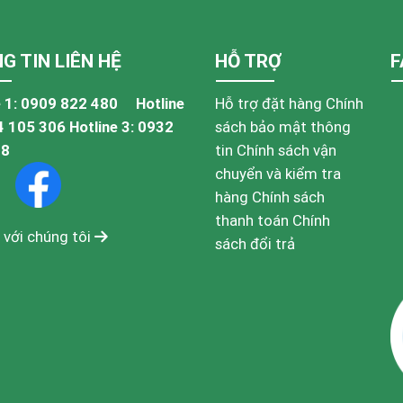
G TIN LIÊN HỆ
HỖ TRỢ
F
 1:
0909 822 480
Hotline
Hỗ trợ đặt hàng
Chính
4 105 306
Hotline 3:
0932
sách bảo mật thông
48
tin
Chính sách vận
chuyển và kiểm tra
hàng
Chính sách
thanh toán
Chính
 với chúng tôi
sách đổi trả