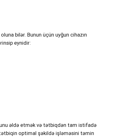
 oluna bilər. Bunun üçün uyğun cihazın
insip eynidir:
zmunu əldə etmək və tətbiqdən tam istifadə
tətbiqin optimal şəkildə işləməsini təmin