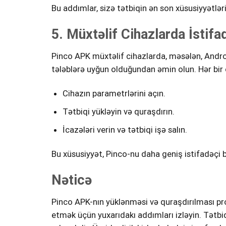
Bu addımlar, sizə tətbiqin ən son xüsusiyyətlə
5. Müxtəlif Cihazlarda İstifa
Pinco APK müxtəlif cihazlarda, məsələn, Androi
tələblərə uyğun olduğundan əmin olun. Hər bir ci
Cihazın parametrlərini açın.
Tətbiqi yükləyin və quraşdırın.
İcazələri verin və tətbiqi işə salın.
Bu xüsusiyyət, Pinco-nu daha geniş istifadəçi
Nəticə
Pinco APK-nın yüklənməsi və quraşdırılması pro
etmək üçün yuxarıdakı addımları izləyin. Tətbi