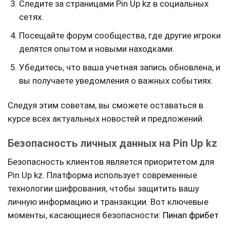
Следите за страницами Pin Up kz в социальных
сетях.
Посещайте форум сообщества, где другие игроки
делятся опытом и новыми находками.
Убедитесь, что ваша учетная запись обновлена, и
вы получаете уведомления о важных событиях.
Следуя этим советам, вы сможете оставаться в
курсе всех актуальных новостей и предложений.
Безопасность личных данных на Pin Up kz
Безопасность клиентов является приоритетом для
Pin Up kz. Платформа использует современные
технологии шифрования, чтобы защитить вашу
личную информацию и транзакции. Вот ключевые
моменты, касающиеся безопасности:
Пинап фрибет