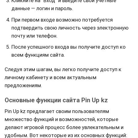
Кликните на “Вход” и введите свои учетные
данные — логин и пароль.
При первом входе возможно потребуется
подтвердить свою личность через электронную
почту или телефон.
После успешного входа вы получите доступ ко
всем функциям сайта.
Следуя этим шагам, вы легко получите доступ к
личному кабинету и всем актуальным
предложениям.
Основные функции сайта Pin Up kz
Pin Up kz предлагает своим пользователям
множество функций и возможностей, которые
делают игровой процесс более увлекательным и
удобным. Вот некоторые из их основных функций: