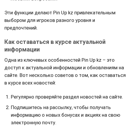
Эти функции делают Pin Up kz привлекательным
выбором для игроков разного уровня и
предпочтений.
Как оставаться в курсе актуальной
информации
Одна из ключевых особенностей Pin Up kz – это
доступ к актуальной информации и обновлениям на
сайте. Вот несколько советов о том, как оставаться
в курсе всех новостей:
Регулярно проверяйте раздел новостей на сайте.
Подпишитесь на рассылку, чтобы получать
информацию о новых бонусах и акциях на свою
электронную почту.