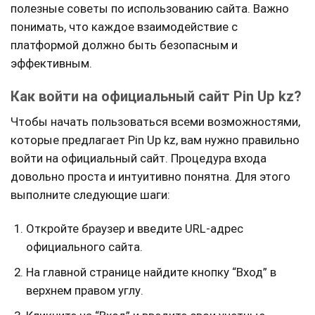
полезные советы по использованию сайта. Важно
понимать, что каждое взаимодействие с
платформой должно быть безопасным и
эффективным.
Как войти на официальный сайт Pin Up kz?
Чтобы начать пользоваться всеми возможностями,
которые предлагает Pin Up kz, вам нужно правильно
войти на официальный сайт. Процедура входа
довольно проста и интуитивно понятна. Для этого
выполните следующие шаги:
Откройте браузер и введите URL-адрес
официального сайта.
На главной странице найдите кнопку “Вход” в
верхнем правом углу.