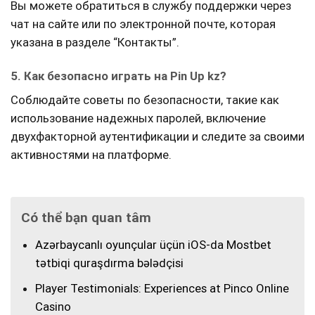
Вы можете обратиться в службу поддержки через
чат на сайте или по электронной почте, которая
указана в разделе “Контакты”.
5. Как безопасно играть на Pin Up kz?
Соблюдайте советы по безопасности, такие как
использование надежных паролей, включение
двухфакторной аутентификации и следите за своими
активностями на платформе.
Có thể bạn quan tâm
Azərbaycanlı oyunçular üçün iOS-da Mostbet
tətbiqi quraşdırma bələdçisi
Player Testimonials: Experiences at Pinco Online
Casino