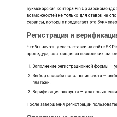
Букмекерская контора Pin Up зарекомендо
возможностей не только для ставок на спо
сервисы, которые предлагает эта букмекер
Регистрация и верификаци
Чтобы начать делать ставки на сайте БК P
процедура, состоящая из нескольких шаго
Заполнение регистрационной формы — ук
Выбор способа пополнения счета — выб
платежи.
Верификация аккаунта — для повышения
После завершения регистрации пользователи