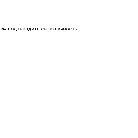
тем подтвердить свою личность.