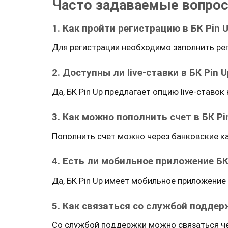
Часто задаваемые вопро
1. Как пройти регистрацию в БК Pin 
Для регистрации необходимо заполнить рег
2. Доступны ли live-ставки в БК Pin U
Да, БК Pin Up предлагает опцию live-ставо
3. Как можно пополнить счет в БК Pi
Пополнить счет можно через банковские к
4. Есть ли мобильное приложение БК
Да, БК Pin Up имеет мобильное приложение д
5. Как связаться со службой поддер
Со службой поддержки можно связаться чере