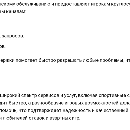
нтскому обслуживанию и предоставляет игрокам кругло
ым каналам:
 запросов.
ов.
держки помогает быстро разрешать любые проблемы, ч
 широкий спектр сервисов и услуг, включая спортивные 
дят быстро, а разнообразие игровых возможностей дел
 помочь, что подтверждает надежность и качественный 
 любителей ставок и азартных игр.