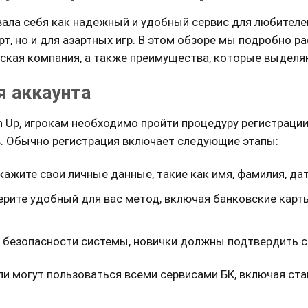
вала себя как надежный и удобный сервис для любителе
рт, но и для азартных игр. В этом обзоре мы подробно 
ская компания, а также преимущества, которые выделяю
я аккаунта
in Up, игрокам необходимо пройти процедуру регистраци
в. Обычно регистрация включает следующие этапы:
ажите свои личные данные, такие как имя, фамилия, да
ерите удобный для вас метод, включая банковские карт
 безопасности системы, новички должны подтвердить с
 могут пользоваться всеми сервисами БК, включая ставк