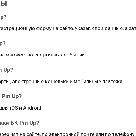
сы
Up?
истрационную форму на сайте, указав свои данные, а за
p?
к на множество спортивных событий.
n Up?
арты, электронные кошельки и мобильные платежи.
 Pin Up?
ля iOS и Android.
жки БК Pin Up?
з чат на сайте, по электронной почте или по телефону.