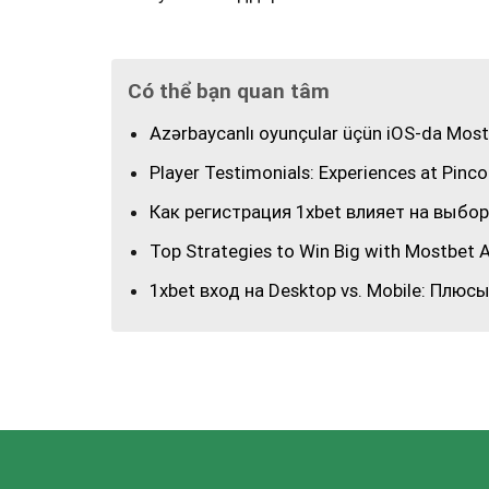
Có thể bạn quan tâm
Azərbaycanlı oyunçular üçün iOS-da Mostb
Player Testimonials: Experiences at Pinco
Как регистрация 1xbet влияет на выб
Top Strategies to Win Big with Mostbet A
1xbet вход на Desktop vs. Mobile: Плюс