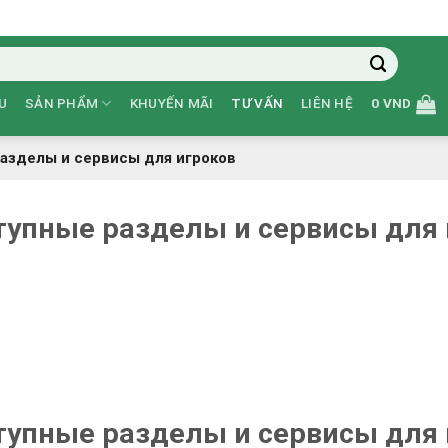
U
SẢN PHẨM
KHUYẾN MÃI
TƯ VẤN
LIÊN HỆ
0
VND
разделы и сервисы для игроков
ступные разделы и сервисы для
ступные разделы и сервисы для