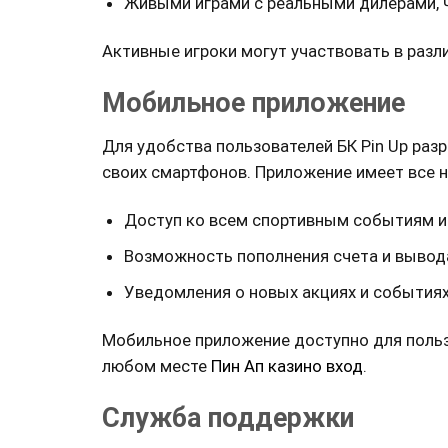
Живыми играми с реальными дилерами, 
Активные игроки могут участвовать в разл
Мобильное приложение
Для удобства пользователей БК Pin Up раз
своих смартфонов. Приложение имеет все 
Доступ ко всем спортивным событиям и
Возможность пополнения счета и вывод
Уведомления о новых акциях и событиях
Мобильное приложение доступно для пользо
любом месте
Пин Ап казино вход
.
Служба поддержки