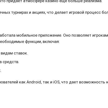
что придает атмосфере казино еще больше реализма.
ичных турнирах и акциях, что делает игровой процесс б
работала мобильное приложение. Оно позволяет игрокам 
необходимые функции, включая:
 видам ставок.
а средств.
.
вателей как Android, так и iOS, что дает возможность 