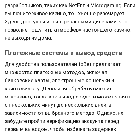
разработчиков, таких как NetEnt и Microgaming. Если
вы любите живое казино, то 1xBet не разочарует.
Здесь доступны игры с реальными дилерами, что
позволяет ощутить атмосферу настоящего казино,
не выходя из дома.
Платежные системы и вывод средств
Для удобства пользователей 1xBet предлагает
множество платежных методов, включая
банковские карты, электронные кошельки и
криптовалюту. Депозиты обрабатываются
мгновенно, тогда как вывод средств может занять
от нескольких минут до нескольких дней, в
зависимости от выбранного метода. Однако, не
забудьте пройти верификацию аккаунта перед
первым выводом, чтобы избежать задержек.