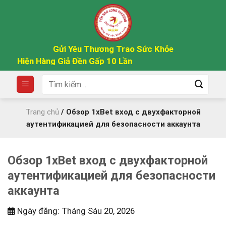
Skip
to
content
Gửi Yêu Thương Trao Sức Khỏe
át Hiện Hàng Giả Đền Gấp 10 Lần
Tìm
kiếm:
Trang chủ
/
Обзор 1xBet вход с двухфакторной
аутентификацией для безопасности аккаунта
Обзор 1xBet вход с двухфакторной
аутентификацией для безопасности
аккаунта
Ngày đăng: Tháng Sáu 20, 2026