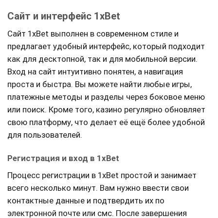
Сайт и интерфейс 1xBet
Сайт 1xBet выполнен в современном стиле и
предлагает удобный интерфейс, который подходит
как для десктопной, так и для мобильной версии.
Вход на сайт интуитивно понятен, а навигация
проста и быстра. Вы можете найти любые игры,
платежные методы и разделы через боковое меню
или поиск. Кроме того, казино регулярно обновляет
свою платформу, что делает её ещё более удобной
для пользователей.
Регистрация и вход в 1xBet
Процесс регистрации в 1xBet простой и занимает
всего несколько минут. Вам нужно ввести свои
контактные данные и подтвердить их по
электронной почте или смс. После завершения