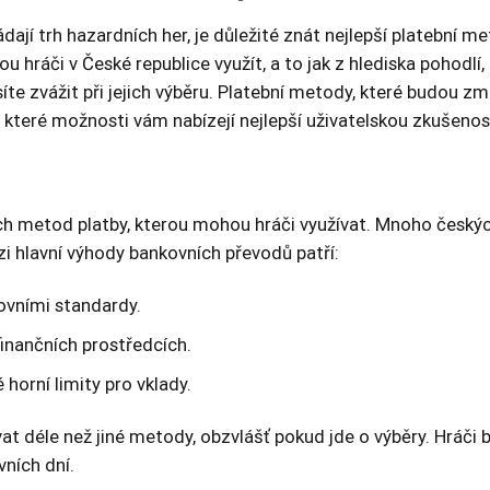
ádají trh hazardních her, je důležité znát nejlepší platební m
u hráči v České republice využít, a to jak z hlediska pohodlí
e zvážit při jejich výběru. Platební metody, které budou zmí
které možnosti vám nabízejí nejlepší uživatelskou zkušenos
ch metod platby, kterou mohou hráči využívat. Mnoho českých
zi hlavní výhody bankovních převodů patří:
ovními standardy.
finančních prostředcích.
horní limity pro vklady.
 déle než jiné metody, obzvlášť pokud jde o výběry. Hráči by
vních dní.