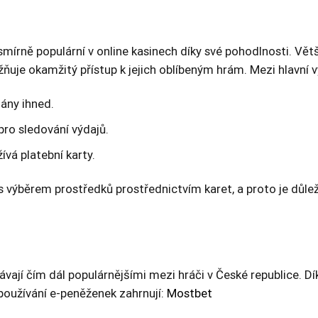
nesmírně populární v online kasinech díky své pohodlnosti. V
uje okamžitý přístup k jejich oblíbeným hrám. Mezi hlavní v
ány ihned.
pro sledování výdajů.
vá platební karty.
 s výběrem prostředků prostřednictvím karet, a proto je důlež
 stávají čím dál populárnějšími mezi hráči v České republice. D
používání e-peněženek zahrnují:
Mostbet