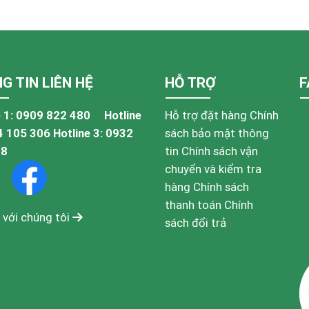
G TIN LIÊN HỆ
HỖ TRỢ
F
 1:
0909 822 480
Hotline
Hỗ trợ đặt hàng
Chính
4 105 306
Hotline 3:
0932
sách bảo mật thông
48
tin
Chính sách vận
chuyển và kiểm tra
hàng
Chính sách
thanh toán
Chính
 với chúng tôi
sách đổi trả