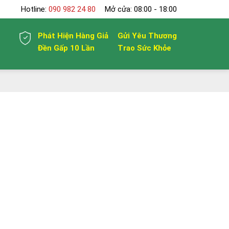
Hotline:
090 982 24 80
Mở cửa: 08:00 - 18:00
Phát Hiện Hàng Giả
Gửi Yêu Thương
Đền Gấp 10 Lần
Trao Sức Khỏe