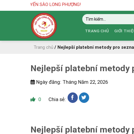
Skip
ến với
YẾN SÀO LONG PHƯỢNG!
to
Tìm
content
kiếm:
TRANG CHỦ
GIỚI THIỆ
Trang chủ
/
Nejlepší platební metody pro sezn
Nejlepší platební metody
Ngày đăng: Tháng Năm 22, 2026
0
Chia sẻ:
Nejlepší platební metody