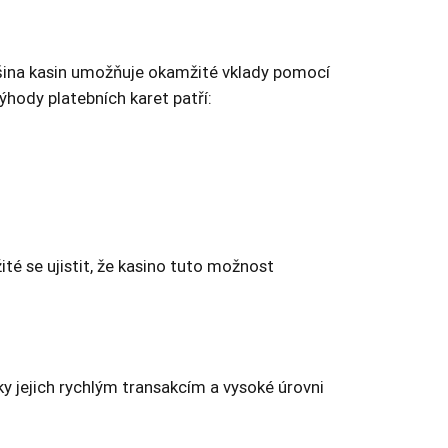
ětšina kasin umožňuje okamžité vklady pomocí
ýhody platebních karet patří:
ité se ujistit, že kasino tuto možnost
íky jejich rychlým transakcím a vysoké úrovni