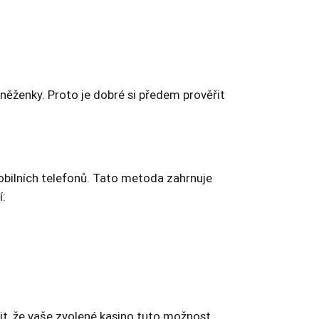
eněženky. Proto je dobré si předem prověřit
obilních telefonů. Tato metoda zahrnuje
í:
stit, že vaše zvolené kasino tuto možnost