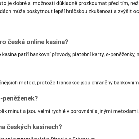
roto je dobré si možnosti důkladně prozkoumat před tím, ne
odách může poskytnout lepší hráčskou zkušenost a zvýšit och
ro česká online kasina?
 kasina patří bankovní převody, platební karty, e-peněženky, 
čnějších metod, protože transakce jsou chráněny bankovním
 e-peněženek?
lik minut a jsou velmi rychlé v porovnání s jinými metodami.
na českých kasinech?