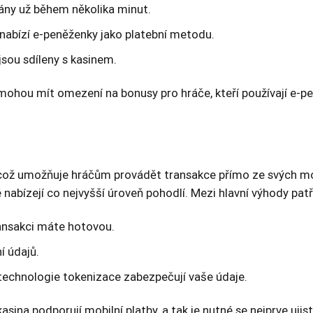
sány už během několika minut.
nabízí e-peněženky jako platební metodu.
sou sdíleny s kasinem.
 mohou mít omezení na bonusy pro hráče, kteří používají e-p
mi, což umožňuje hráčům provádět transakce přímo ze svých m
nabízejí co nejvyšší úroveň pohodlí. Mezi hlavní výhody patř
transakci máte hotovou.
í údajů.
echnologie tokenizace zabezpečují vaše údaje.
asina podporují mobilní platby, a tak je nutné se nejprve uji