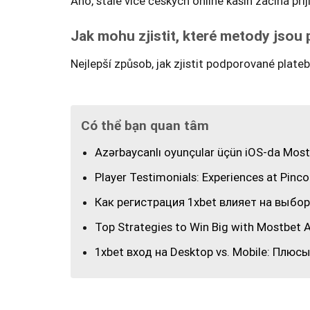
Ano, stále více českých online kasin začíná př
Jak mohu zjistit, které metody jso
Nejlepší způsob, jak zjistit podporované plat
Có thể bạn quan tâm
Azərbaycanlı oyunçular üçün iOS-da Mostb
Player Testimonials: Experiences at Pinco
Как регистрация 1xbet влияет на выб
Top Strategies to Win Big with Mostbet A
1xbet вход на Desktop vs. Mobile: Плюс