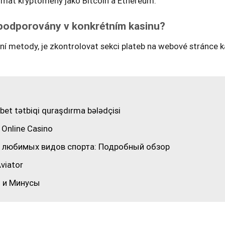
ijímat kryptoměny jako Bitcoin a Ethereum.
u podporovány v konkrétním kasinu?
ební metody, je zkontrolovat sekci plateb na webové stránce 
et tətbiqi quraşdırma bələdçisi
 Online Casino
ор любимых видов спорта: Подробный обзор
viator
ы и Минусы