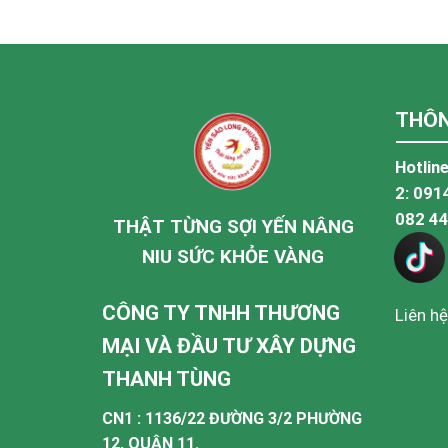
THÔN
Hotline
2:
091
082 4
THẬT TỪNG SỢI YẾN NÂNG
NIU SỨC KHỎE VÀNG
CÔNG TY TNHH THƯƠNG
Liên hệ
MẠI VÀ ĐẦU TƯ XÂY DỰNG
THANH TÙNG
CN1 : 1136/22 ĐƯỜNG 3/2 PHƯỜNG
12, QUẬN 11.