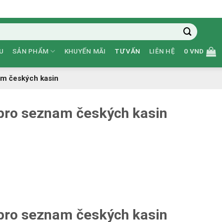
U
SẢN PHẨM
KHUYẾN MÃI
TƯ VẤN
LIÊN HỆ
0
VND
am českých kasin
 pro seznam českých kasin
 pro seznam českých kasin