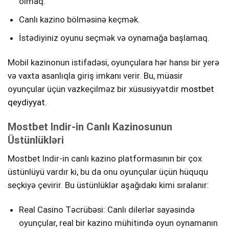
olmaq.
Canlı kazino bölməsinə keçmək.
İstədiyiniz oyunu seçmək və oynamağa başlamaq.
Mobil kazinonun istifadəsi, oyunçulara hər hansı bir yerə
və vaxta asanlıqla giriş imkanı verir. Bu, müasir
oyunçular üçün vazkeçilməz bir xüsusiyyətdir
mostbet
qeydiyyat
.
Mostbet Indir-in Canlı Kazinosunun
Üstünlükləri
Mostbet Indir-in canlı kazino platformasının bir çox
üstünlüyü vardır ki, bu da onu oyunçular üçün hüququ
seçkiyə çevirir. Bu üstünlüklər aşağıdakı kimi sıralanır:
Real Casino Təcrübəsi: Canlı dilerlər sayəsində
oyunçular, real bir kazino mühitində oyun oynamanın