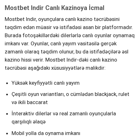
Mostbet Indir Canlı Kazinoya İcmal
Mostbet Indir, oyunçulara canlı kazino təcrübəsini
təqdim edən müasir və istifadəsi asan bir platformadır.
Burada fotoşəkillərdəki dilerlərlə canlı oyunlar oynamaq
imkanı var. Oyunlar, canlı yayım vasitəsilə gerçək
zamanlı olaraq təqdim olunur, bu da istifadəçilərə əsl
kazino hissi verir. Mostbet Indir-dəki canlı kazino
təcrübəsi aşağıdakı xüsusiyyətlərə malikdir:
Yüksək keyfiyyətli canlı yayım
Çeşitli oyun variantları, o cümlədən blackjack, rulet
və ikili baccarat
İnteraktiv dilerlər və real zamanlı oyunçularla
qarşılıqlı əlaqə
Mobil yolla da oynama imkanı