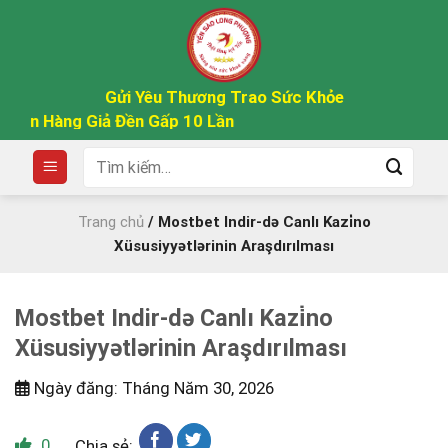
Skip
to
content
Gửi Yêu Thương Trao Sức Khỏe
ện Hàng Giả Đền Gấp 10 Lần
Tìm
kiếm:
Trang chủ
/
Mostbet Indir-də Canlı Kazi̇no
Xüsusiyyətlərinin Araşdırılması
Mostbet Indir-də Canlı Kazi̇no
Xüsusiyyətlərinin Araşdırılması
Ngày đăng: Tháng Năm 30, 2026
0
Chia sẻ: