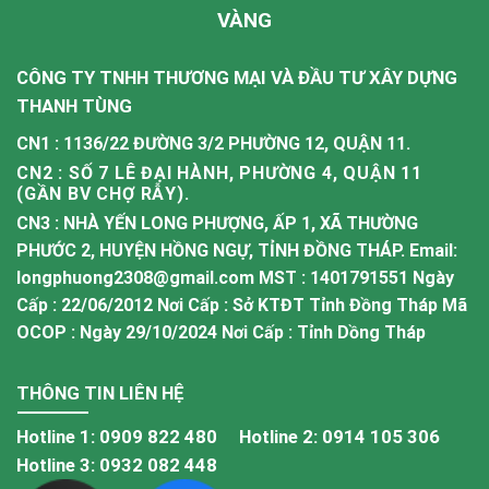
VÀNG
CÔNG TY TNHH THƯƠNG MẠI VÀ ĐẦU TƯ XÂY DỰNG
THANH TÙNG
CN1 : 1136/22 ĐƯỜNG 3/2 PHƯỜNG 12, QUẬN 11.
CN2 : SỐ 7 LÊ ĐẠI HÀNH, PHƯỜNG 4, QUẬN 11
(GẦN BV CHỢ RẪY).
CN3 : NHÀ YẾN LONG PHƯỢNG, ẤP 1, XÃ THƯỜNG
PHƯỚC 2, HUYỆN HỒNG NGỰ, TỈNH ĐỒNG THÁP. Email:
longphuong2308@gmail.com MST : 1401791551 Ngày
Cấp : 22/06/2012 Nơi Cấp : Sở KTĐT Tỉnh Đồng Tháp Mã
OCOP : Ngày 29/10/2024 Nơi Cấp : Tỉnh Dồng Tháp
THÔNG TIN LIÊN HỆ
Hotline 1:
0909 822 480
Hotline 2:
0914 105 306
Hotline 3:
0932 082 448