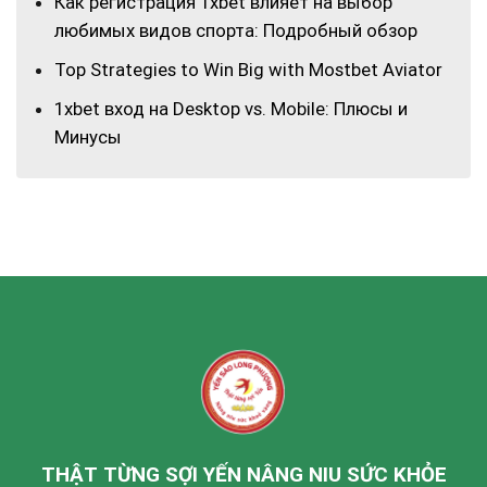
Как регистрация 1xbet влияет на выбор
любимых видов спорта: Подробный обзор
Top Strategies to Win Big with Mostbet Aviator
1xbet вход на Desktop vs. Mobile: Плюсы и
Минусы
THẬT TỪNG SỢI YẾN NÂNG NIU SỨC KHỎE