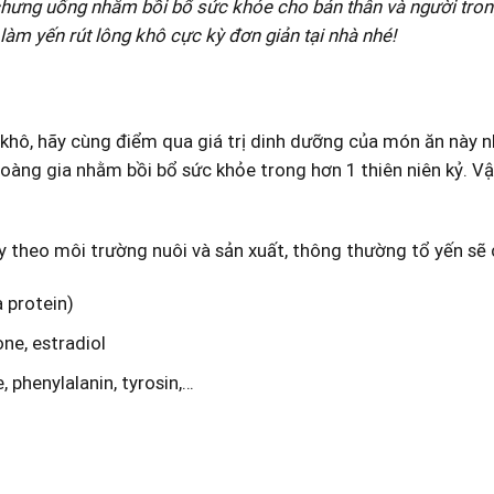
ưng uống nhằm bồi bổ sức khỏe cho bản thân và người trong 
àm yến rút lông khô cực kỳ đơn giản tại nhà nhé!
g khô, hãy cùng điểm qua giá trị dinh dưỡng của món ăn này n
ng gia nhằm bồi bổ sức khỏe trong hơn 1 thiên niên kỷ. Vậy
y theo môi trường nuôi và sản xuất, thông thường tổ yến sẽ 
 protein)
one
, estradiol
e
,
phenylalanin
, tyrosin,…