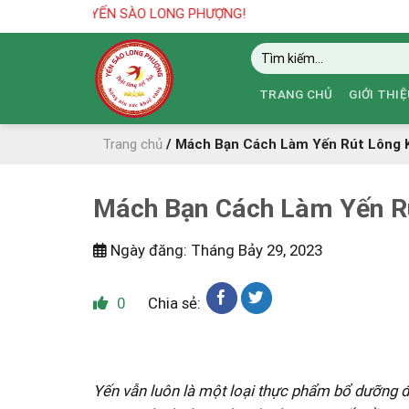
Skip
SÀO LONG PHƯỢNG!
to
Tìm
content
kiếm:
TRANG CHỦ
GIỚI THIỆ
Trang chủ
/
Mách Bạn Cách Làm Yến Rút Lông K
Mách Bạn Cách Làm Yến Rú
Ngày đăng: Tháng Bảy 29, 2023
0
Chia sẻ:
Yến vẫn luôn là một loại thực phẩm bổ dưỡng đ