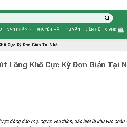
U
SẢN PHẨM
KHUYẾN MÃI
TƯ VẤN
LIÊN HỆ
0
VND
hô Cực Kỳ Đơn Giản Tại Nhà
t Lông Khô Cực Kỳ Đơn Giản Tại 
ược đông đảo mọi người yêu thích, đặc biệt là khu vực châu 