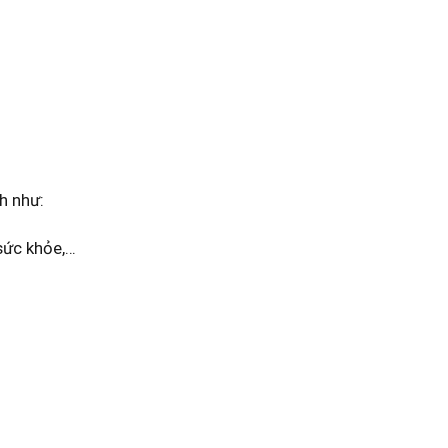
h như:
 sức khỏe,…