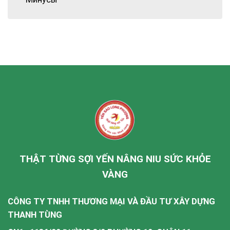
THẬT TỪNG SỢI YẾN NÂNG NIU SỨC KHỎE
VÀNG
CÔNG TY TNHH THƯƠNG MẠI VÀ ĐẦU TƯ XÂY DỰNG
THANH TÙNG