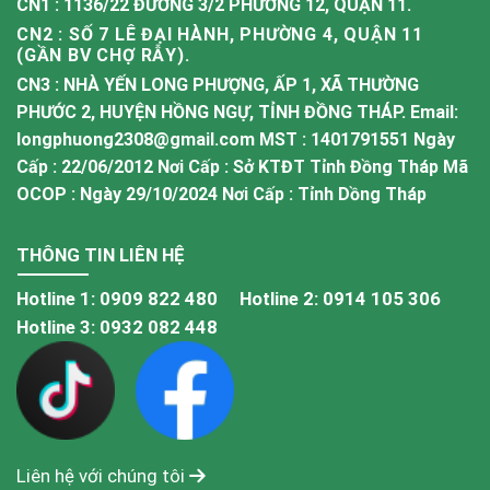
CN1 : 1136/22 ĐƯỜNG 3/2 PHƯỜNG 12, QUẬN 11.
CN2 : SỐ 7 LÊ ĐẠI HÀNH, PHƯỜNG 4, QUẬN 11
(GẦN BV CHỢ RẪY).
CN3 : NHÀ YẾN LONG PHƯỢNG, ẤP 1, XÃ THƯỜNG
PHƯỚC 2, HUYỆN HỒNG NGỰ, TỈNH ĐỒNG THÁP. Email:
longphuong2308@gmail.com MST : 1401791551 Ngày
Cấp : 22/06/2012 Nơi Cấp : Sở KTĐT Tỉnh Đồng Tháp Mã
OCOP : Ngày 29/10/2024 Nơi Cấp : Tỉnh Dồng Tháp
THÔNG TIN LIÊN HỆ
Hotline 1:
0909 822 480
Hotline 2:
0914 105 306
Hotline 3:
0932 082 448
Liên hệ với chúng tôi