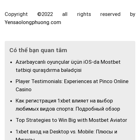
Copyright ©2022 all rights reserved by
Yensaolongphuong.com
Có thể bạn quan tâm
Azərbaycanlı oyunçular üçün iOS-da Mostbet
tətbiqi quraşdırma bələdçisi
Player Testimonials: Experiences at Pinco Online
Casino
Как регистрация 1xbet влияет на выбор
любимых видов спорта: Подробный обзор
Top Strategies to Win Big with Mostbet Aviator
1xbet вход на Desktop vs. Mobile: Плюсы и
Минусы