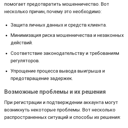
помогает предотвратить мошенничество. Вот
несколько причин, почему это необходимо:
Защита личных данных и средств клиента.
Минимизация риска мошенничества и незаконных
действий.
Соответствие законодательству и требованиям
регуляторов.
Упрощение процесса вывода выигрыша и
предотвращение задержек.
Возможные проблемы и их решения
При регистрации и подтверждении аккаунта могут
возникнуть некоторые проблемы. Вот несколько
распространенных ситуаций и способы их решения: