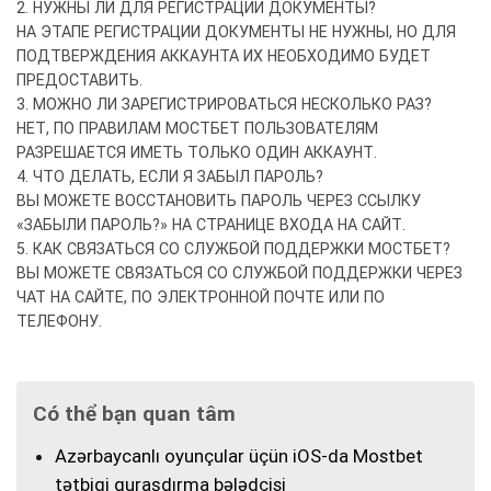
2. НУЖНЫ ЛИ ДЛЯ РЕГИСТРАЦИИ ДОКУМЕНТЫ?
НА ЭТАПЕ РЕГИСТРАЦИИ ДОКУМЕНТЫ НЕ НУЖНЫ, НО ДЛЯ
ПОДТВЕРЖДЕНИЯ АККАУНТА ИХ НЕОБХОДИМО БУДЕТ
ПРЕДОСТАВИТЬ.
3. МОЖНО ЛИ ЗАРЕГИСТРИРОВАТЬСЯ НЕСКОЛЬКО РАЗ?
НЕТ, ПО ПРАВИЛАМ МОСТБЕТ ПОЛЬЗОВАТЕЛЯМ
РАЗРЕШАЕТСЯ ИМЕТЬ ТОЛЬКО ОДИН АККАУНТ.
4. ЧТО ДЕЛАТЬ, ЕСЛИ Я ЗАБЫЛ ПАРОЛЬ?
ВЫ МОЖЕТЕ ВОССТАНОВИТЬ ПАРОЛЬ ЧЕРЕЗ ССЫЛКУ
«ЗАБЫЛИ ПАРОЛЬ?» НА СТРАНИЦЕ ВХОДА НА САЙТ.
5. КАК СВЯЗАТЬСЯ СО СЛУЖБОЙ ПОДДЕРЖКИ МОСТБЕТ?
ВЫ МОЖЕТЕ СВЯЗАТЬСЯ СО СЛУЖБОЙ ПОДДЕРЖКИ ЧЕРЕЗ
ЧАТ НА САЙТЕ, ПО ЭЛЕКТРОННОЙ ПОЧТЕ ИЛИ ПО
ТЕЛЕФОНУ.
Có thể bạn quan tâm
Azərbaycanlı oyunçular üçün iOS-da Mostbet
tətbiqi quraşdırma bələdçisi