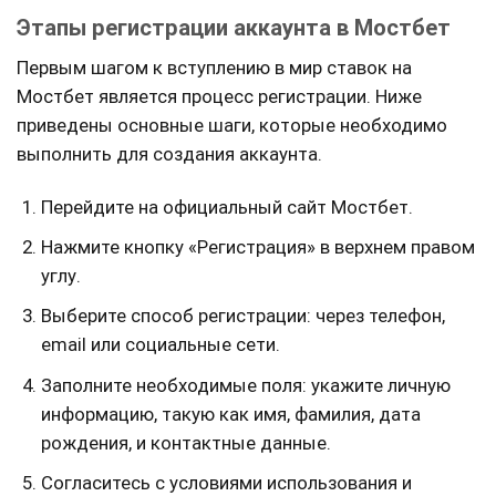
Этапы регистрации аккаунта в Мостбет
Первым шагом к вступлению в мир ставок на
Мостбет является процесс регистрации. Ниже
приведены основные шаги, которые необходимо
выполнить для создания аккаунта.
Перейдите на официальный сайт Мостбет.
Нажмите кнопку «Регистрация» в верхнем правом
углу.
Выберите способ регистрации: через телефон,
email или социальные сети.
Заполните необходимые поля: укажите личную
информацию, такую как имя, фамилия, дата
рождения, и контактные данные.
Согласитесь с условиями использования и