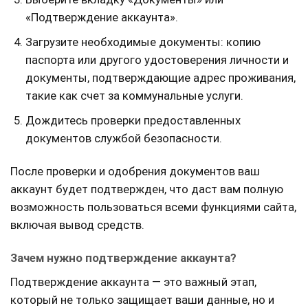
«Подтверждение аккаунта».
Загрузите необходимые документы: копию
паспорта или другого удостоверения личности и
документы, подтверждающие адрес проживания,
такие как счет за коммунальные услуги.
Дождитесь проверки предоставленных
документов службой безопасности.
После проверки и одобрения документов ваш
аккаунт будет подтвержден, что даст вам полную
возможность пользоваться всеми функциями сайта,
включая вывод средств.
Зачем нужно подтверждение аккаунта?
Подтверждение аккаунта — это важный этап,
который не только защищает ваши данные, но и