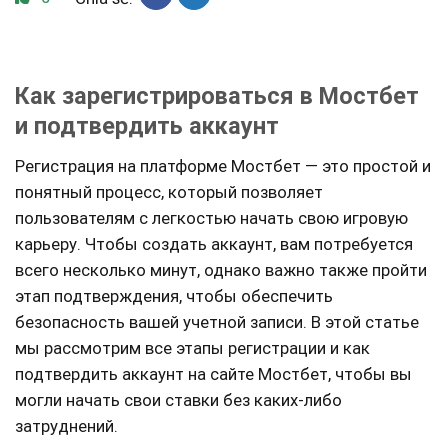
Как зарегистрироваться в Мостбет
и подтвердить аккаунт
Регистрация на платформе Мостбет — это простой и
понятный процесс, который позволяет
пользователям с легкостью начать свою игровую
карьеру. Чтобы создать аккаунт, вам потребуется
всего несколько минут, однако важно также пройти
этап подтверждения, чтобы обеспечить
безопасность вашей учетной записи. В этой статье
мы рассмотрим все этапы регистрации и как
подтвердить аккаунт на сайте Мостбет, чтобы вы
могли начать свои ставки без каких-либо
затруднений.