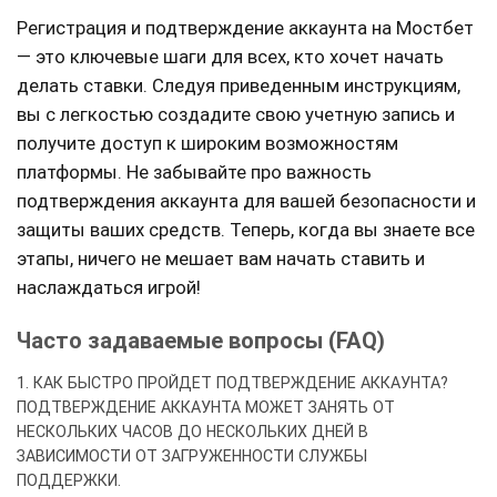
Регистрация и подтверждение аккаунта на Мостбет
— это ключевые шаги для всех, кто хочет начать
делать ставки. Следуя приведенным инструкциям,
вы с легкостью создадите свою учетную запись и
получите доступ к широким возможностям
платформы. Не забывайте про важность
подтверждения аккаунта для вашей безопасности и
защиты ваших средств. Теперь, когда вы знаете все
этапы, ничего не мешает вам начать ставить и
наслаждаться игрой!
Часто задаваемые вопросы (FAQ)
1. КАК БЫСТРО ПРОЙДЕТ ПОДТВЕРЖДЕНИЕ АККАУНТА?
ПОДТВЕРЖДЕНИЕ АККАУНТА МОЖЕТ ЗАНЯТЬ ОТ
НЕСКОЛЬКИХ ЧАСОВ ДО НЕСКОЛЬКИХ ДНЕЙ В
ЗАВИСИМОСТИ ОТ ЗАГРУЖЕННОСТИ СЛУЖБЫ
ПОДДЕРЖКИ.