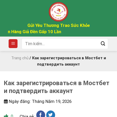
Skip
to
content
Gửi Yêu Thương Trao Sức Khỏe
ện Hàng Giả Đền Gấp 10 Lần
Tìm
kiếm:
Trang chủ
/
Как зарегистрироваться в Мостбет и
подтвердить аккаунт
Как зарегистрироваться в Мостбет
и подтвердить аккаунт
Ngày đăng: Tháng Năm 19, 2026
0
Chia sẻ: