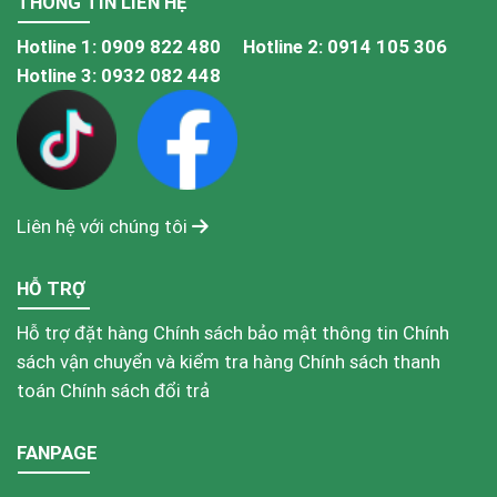
THÔNG TIN LIÊN HỆ
Hotline 1:
0909 822 480
Hotline 2:
0914 105 306
Hotline 3:
0932 082 448
Liên hệ với chúng tôi
HỖ TRỢ
Hỗ trợ đặt hàng
Chính sách bảo mật thông tin
Chính
sách vận chuyển và kiểm tra hàng
Chính sách thanh
toán
Chính sách đổi trả
FANPAGE