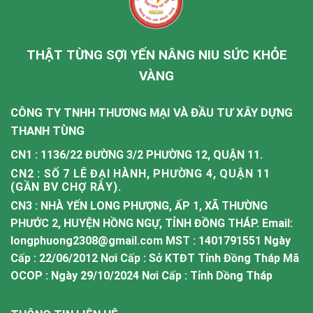
THẬT TỪNG SỢI YẾN NÂNG NIU SỨC KHỎE
VÀNG
CÔNG TY TNHH THƯƠNG MẠI VÀ ĐẦU TƯ XÂY DỰNG
THANH TÙNG
CN1 : 1136/22 ĐƯỜNG 3/2 PHƯỜNG 12, QUẬN 11.
CN2 : SỐ 7 LÊ ĐẠI HÀNH, PHƯỜNG 4, QUẬN 11
(GẦN BV CHỢ RẪY).
CN3 : NHÀ YẾN LONG PHƯỢNG, ẤP 1, XÃ THƯỜNG
PHƯỚC 2, HUYỆN HỒNG NGỰ, TỈNH ĐỒNG THÁP. Email:
longphuong2308@gmail.com MST : 1401791551 Ngày
Cấp : 22/06/2012 Nơi Cấp : Sở KTĐT Tỉnh Đồng Tháp Mã
OCOP : Ngày 29/10/2024 Nơi Cấp : Tỉnh Dồng Tháp