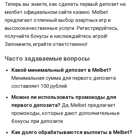
Теперь вы знаете, как сделать первый депозит на
мелбет официальном сайте казино. Melbet
предлагает отличный выбор азартных игр и
высококачественные услуги. Регистрируйтесь,
получайте бонусы и наслаждайтесь игрой!
Запомните, играйте ответственно!
Часто задаваемые вопросы
Какой минимальный депозит в Melbet?
Минимальная сумма для первого депозита
составляет 100 рублей.
Можно ли использовать промокоды для
первого депозита?
Да, Melbet предлагает
промокоды, которые дают дополнительные
бонусы при депозите.
Как долго обрабатываются выплаты в Melbet?