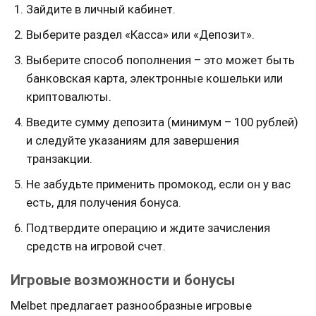
Зайдите в личный кабинет.
Выберите раздел «Касса» или «Депозит».
Выберите способ пополнения – это может быть
банковская карта, электронные кошельки или
криптовалюты.
Введите сумму депозита (минимум – 100 рублей)
и следуйте указаниям для завершения
транзакции.
Не забудьте применить промокод, если он у вас
есть, для получения бонуса.
Подтвердите операцию и ждите зачисления
средств на игровой счет.
Игровые возможности и бонусы
Melbet предлагает разнообразные игровые