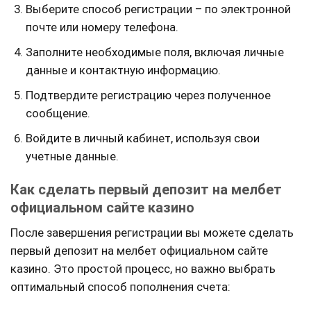
Выберите способ регистрации – по электронной
почте или номеру телефона.
Заполните необходимые поля, включая личные
данные и контактную информацию.
Подтвердите регистрацию через полученное
сообщение.
Войдите в личный кабинет, используя свои
учетные данные.
Как сделать первый депозит на мелбет
официальном сайте казино
После завершения регистрации вы можете сделать
первый депозит на мелбет официальном сайте
казино. Это простой процесс, но важно выбрать
оптимальный способ пополнения счета: