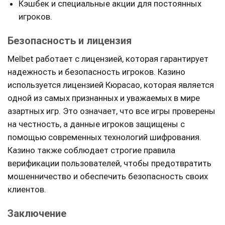
Кэшбек и специальные акции для постоянных
игроков.
Безопасность и лицензия
Melbet работает с лицензией, которая гарантирует
надежность и безопасность игроков. Казино
используется лицензией Кюрасао, которая является
одной из самых признанных и уважаемых в мире
азартных игр. Это означает, что все игры проверены
на честность, а данные игроков защищены с
помощью современных технологий шифрования.
Казино также соблюдает строгие правила
верификации пользователей, чтобы предотвратить
мошенничество и обеспечить безопасность своих
клиентов.
Заключение