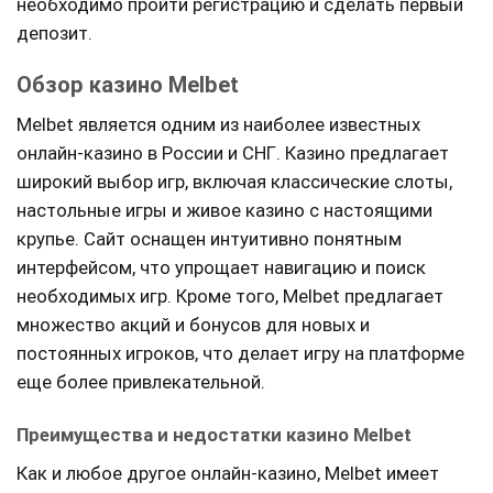
необходимо пройти регистрацию и сделать первый
депозит.
Обзор казино Melbet
Melbet является одним из наиболее известных
онлайн-казино в России и СНГ. Казино предлагает
широкий выбор игр, включая классические слоты,
настольные игры и живое казино с настоящими
крупье. Сайт оснащен интуитивно понятным
интерфейсом, что упрощает навигацию и поиск
необходимых игр. Кроме того, Melbet предлагает
множество акций и бонусов для новых и
постоянных игроков, что делает игру на платформе
еще более привлекательной.
Преимущества и недостатки казино Melbet
Как и любое другое онлайн-казино, Melbet имеет