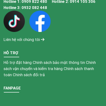
Hotline 1:
0909 822 480
Hotline 2:
0914 105 306
Hotline 3:
0932 082 448
Liên hệ với chúng tôi
HỖ TRỢ
Hỗ trợ đặt hàng
Chính sách bảo mật thông tin
Chính
sách vận chuyển và kiểm tra hàng
Chính sách thanh
toán
Chính sách đổi trả
FANPAGE