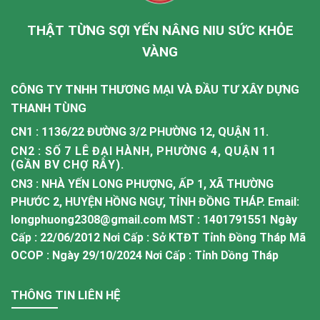
THẬT TỪNG SỢI YẾN NÂNG NIU SỨC KHỎE
VÀNG
CÔNG TY TNHH THƯƠNG MẠI VÀ ĐẦU TƯ XÂY DỰNG
THANH TÙNG
CN1 : 1136/22 ĐƯỜNG 3/2 PHƯỜNG 12, QUẬN 11.
CN2 : SỐ 7 LÊ ĐẠI HÀNH, PHƯỜNG 4, QUẬN 11
(GẦN BV CHỢ RẪY).
CN3 : NHÀ YẾN LONG PHƯỢNG, ẤP 1, XÃ THƯỜNG
PHƯỚC 2, HUYỆN HỒNG NGỰ, TỈNH ĐỒNG THÁP. Email:
longphuong2308@gmail.com MST : 1401791551 Ngày
Cấp : 22/06/2012 Nơi Cấp : Sở KTĐT Tỉnh Đồng Tháp Mã
OCOP : Ngày 29/10/2024 Nơi Cấp : Tỉnh Dồng Tháp
THÔNG TIN LIÊN HỆ