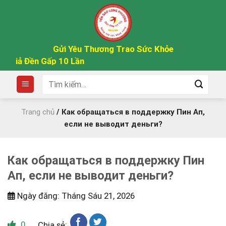
Skip
to
content
Gửi Yêu Thương Trao Sức Khỏe
Giả Đền Gấp 10 Lần
Tìm
kiếm:
Trang chủ
/
Как обращаться в поддержку Пин Ап,
если не выводит деньги?
Как обращаться в поддержку Пин
Ап, если не выводит деньги?
Ngày đăng: Tháng Sáu 21, 2026
0
Chia sẻ: