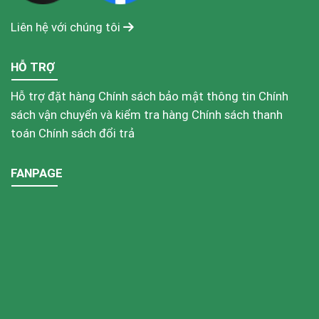
Liên hệ với chúng tôi
HỖ TRỢ
Hỗ trợ đặt hàng
Chính sách bảo mật thông tin
Chính
sách vận chuyển và kiểm tra hàng
Chính sách thanh
toán
Chính sách đổi trả
FANPAGE