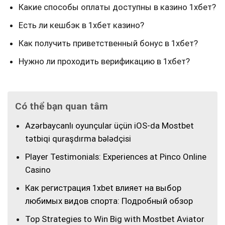
Какие способы оплаты доступны в казино 1хбет?
Есть ли кешбэк в 1хбет казино?
Как получить приветственный бонус в 1хбет?
Нужно ли проходить верификацию в 1хбет?
Có thể bạn quan tâm
Azərbaycanlı oyunçular üçün iOS-da Mostbet
tətbiqi quraşdırma bələdçisi
Player Testimonials: Experiences at Pinco Online
Casino
Как регистрация 1xbet влияет на выбор
любимых видов спорта: Подробный обзор
Top Strategies to Win Big with Mostbet Aviator