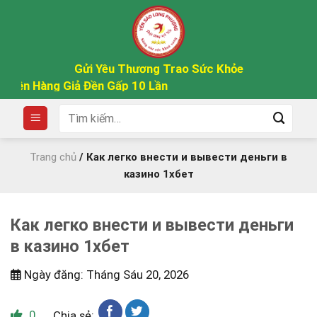
Skip
to
content
Gửi Yêu Thương Trao Sức Khỏe
ện Hàng Giả Đền Gấp 10 Lần
Tìm
kiếm:
Trang chủ
/
Как легко внести и вывести деньги в
казино 1хбет
Как легко внести и вывести деньги
в казино 1хбет
Ngày đăng: Tháng Sáu 20, 2026
0
Chia sẻ: