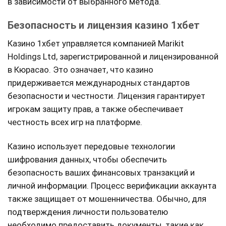
в зависимости от выбранного метода.
Безопасность и лицензия казино 1хбет
Казино 1хбет управляется компанией Marikit
Holdings Ltd, зарегистрированной и лицензированной
в Кюрасао. Это означает, что казино
придерживается международных стандартов
безопасности и честности. Лицензия гарантирует
игрокам защиту прав, а также обеспечивает
честность всех игр на платформе.
Казино использует передовые технологии
шифрования данных, чтобы обеспечить
безопасность ваших финансовых транзакций и
личной информации. Процесс верификации аккаунта
также защищает от мошенничества. Обычно, для
подтверждения личности пользователю
необходимо предоставить документы, такие как