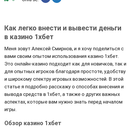
Как легко внести и вывести деньги
в казино 1хбет
Меня зовут Алексей Смирнов, и я хочу поделиться с
вами своим опытом использования казино 1хбет.
Это онлайн-казино подходит как для новичков, так и
для опытных игроков благодаря простоте, удобству
и широкому спектру игровых возможностей. В этой
статье я подробно расскажу о способах внесения и
вывода средств в 1хбет, а также о других важных
аспектах, которые вам нужно знать перед началом
игры.
Обзор казино 1хбет