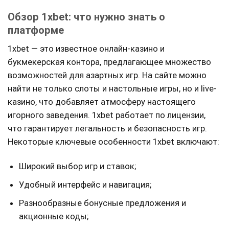
Обзор 1xbet: что нужно знать о
платформе
1xbet — это известное онлайн-казино и
букмекерская контора, предлагающее множество
возможностей для азартных игр. На сайте можно
найти не только слоты и настольные игры, но и live-
казино, что добавляет атмосферу настоящего
игорного заведения. 1xbet работает по лицензии,
что гарантирует легальность и безопасность игр.
Некоторые ключевые особенности 1xbet включают:
Широкий выбор игр и ставок;
Удобный интерфейс и навигация;
Разнообразные бонусные предложения и
акционные коды;