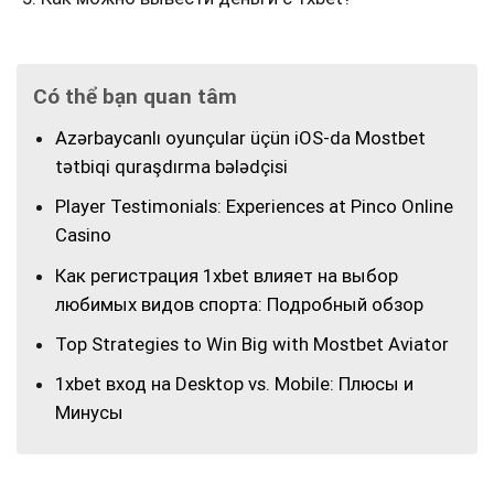
Có thể bạn quan tâm
Azərbaycanlı oyunçular üçün iOS-da Mostbet
tətbiqi quraşdırma bələdçisi
Player Testimonials: Experiences at Pinco Online
Casino
Как регистрация 1xbet влияет на выбор
любимых видов спорта: Подробный обзор
Top Strategies to Win Big with Mostbet Aviator
1xbet вход на Desktop vs. Mobile: Плюсы и
Минусы