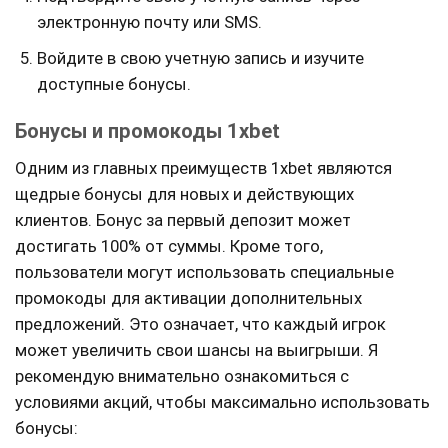
электронную почту или SMS.
Войдите в свою учетную запись и изучите
доступные бонусы.
Бонусы и промокоды 1xbet
Одним из главных преимуществ 1xbet являются
щедрые бонусы для новых и действующих
клиентов. Бонус за первый депозит может
достигать 100% от суммы. Кроме того,
пользователи могут использовать специальные
промокоды для активации дополнительных
предложений. Это означает, что каждый игрок
может увеличить свои шансы на выигрыши. Я
рекомендую внимательно ознакомиться с
условиями акций, чтобы максимально использовать
бонусы: