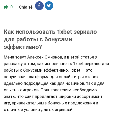
0
Chia sẻ:
Как использовать 1xbet зеркало
для работы с бонусами
эффективно?
Меня зовут Алексей Смирнов, и в этой статье я
расскажу о том, как использовать 1xbet зеркало для
работы с бонусами эффективно. 1xbet — это
популярная платформа для онлайн-игр и ставок,
идеально подходящая как для новичков, так и для
опытных игроков. Пользователям необходимо
знать, что сайт предлагает широкий ассортимент
игр, привлекательные бонусные предложения и
отличные условия для выигрышей.