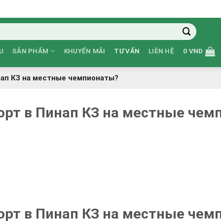
U
SẢN PHẨM
KHUYẾN MÃI
TƯ VẤN
LIÊN HỆ
0
VND
инап КЗ на местные чемпионаты?
порт в Пинап КЗ на местные че
порт в Пинап КЗ на местные че