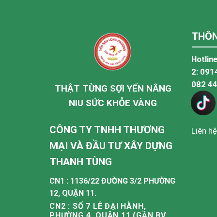
THÔN
Hotline
2:
091
082 4
THẬT TỪNG SỢI YẾN NÂNG
NIU SỨC KHỎE VÀNG
CÔNG TY TNHH THƯƠNG
Liên hệ
MẠI VÀ ĐẦU TƯ XÂY DỰNG
THANH TÙNG
CN1 : 1136/22 ĐƯỜNG 3/2 PHƯỜNG
12, QUẬN 11.
CN2 : SỐ 7 LÊ ĐẠI HÀNH,
PHƯỜNG 4, QUẬN 11 (GẦN BV