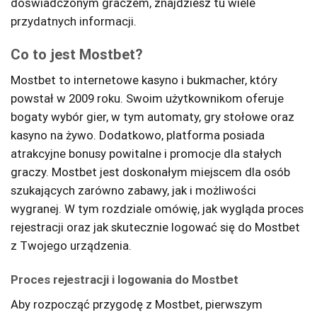
doświadczonym graczem, znajdziesz tu wiele
przydatnych informacji.
Co to jest Mostbet?
Mostbet to internetowe kasyno i bukmacher, który
powstał w 2009 roku. Swoim użytkownikom oferuje
bogaty wybór gier, w tym automaty, gry stołowe oraz
kasyno na żywo. Dodatkowo, platforma posiada
atrakcyjne bonusy powitalne i promocje dla stałych
graczy. Mostbet jest doskonałym miejscem dla osób
szukających zarówno zabawy, jak i możliwości
wygranej. W tym rozdziale omówię, jak wygląda proces
rejestracji oraz jak skutecznie logować się do Mostbet
z Twojego urządzenia.
Proces rejestracji i logowania do Mostbet
Aby rozpocząć przygodę z Mostbet, pierwszym