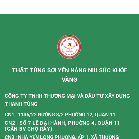
THẬT TỪNG SỢI YẾN NÂNG NIU SỨC KHỎE
VÀNG
CÔNG TY TNHH THƯƠNG MẠI VÀ ĐẦU TƯ XÂY DỰNG
THANH TÙNG
CN1 : 1136/22 ĐƯỜNG 3/2 PHƯỜNG 12, QUẬN 11.
CN2 : SỐ 7 LÊ ĐẠI HÀNH, PHƯỜNG 4, QUẬN 11
(GẦN BV CHỢ RẪY).
CN3 : NHÀ YẾN LONG PHƯỢNG, ẤP 1, XÃ THƯỜNG