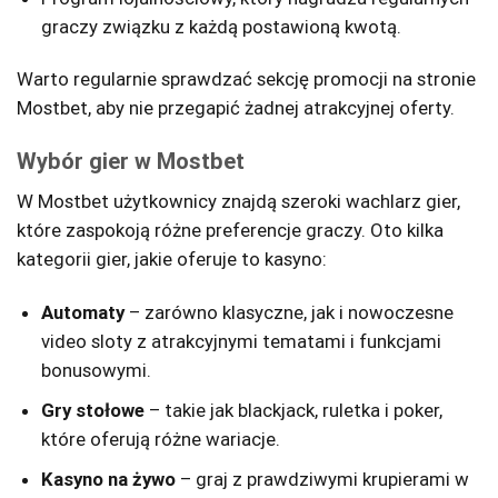
graczy związku z każdą postawioną kwotą.
Warto regularnie sprawdzać sekcję promocji na stronie
Mostbet, aby nie przegapić żadnej atrakcyjnej oferty.
Wybór gier w Mostbet
W Mostbet użytkownicy znajdą szeroki wachlarz gier,
które zaspokoją różne preferencje graczy. Oto kilka
kategorii gier, jakie oferuje to kasyno:
Automaty
– zarówno klasyczne, jak i nowoczesne
video sloty z atrakcyjnymi tematami i funkcjami
bonusowymi.
Gry stołowe
– takie jak blackjack, ruletka i poker,
które oferują różne wariacje.
Kasyno na żywo
– graj z prawdziwymi krupierami w