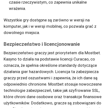
czasie rzeczywistym, co zapewnia unikalne
wrażenia.
Wszystkie gry dostępne są zarówno w wersji na
komputer, jak i w wersji mobilnej, co pozwala grać z
dowolnego miejsca.
Bezpieczeństwo i licencjonowanie
Bezpieczeństwo graczy jest priorytetem dla Mostbet.
Kasyno to działa na podstawie licencji Curacao, co
oznacza, że spełnia określone standardy dotyczące
działania gier hazardowych. Licencja ta zabezpiecza
graczy przed oszustwami i zapewnia, że ich dane są
odpowiednio chronione. Mostbet stosuje nowoczesne
technologie zabezpieczeń, takie jak szyfrowanie SSL,
które chroni dane osobowe oraz transakcje finansowe
użytkowników. Dodatkowo, gracze są zobowiązani do