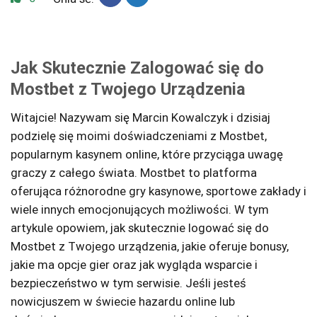
Jak Skutecznie Zalogować się do
Mostbet z Twojego Urządzenia
Witajcie! Nazywam się Marcin Kowalczyk i dzisiaj
podzielę się moimi doświadczeniami z Mostbet,
popularnym kasynem online, które przyciąga uwagę
graczy z całego świata. Mostbet to platforma
oferująca różnorodne gry kasynowe, sportowe zakłady i
wiele innych emocjonujących możliwości. W tym
artykule opowiem, jak skutecznie logować się do
Mostbet z Twojego urządzenia, jakie oferuje bonusy,
jakie ma opcje gier oraz jak wygląda wsparcie i
bezpieczeństwo w tym serwisie. Jeśli jesteś
nowicjuszem w świecie hazardu online lub