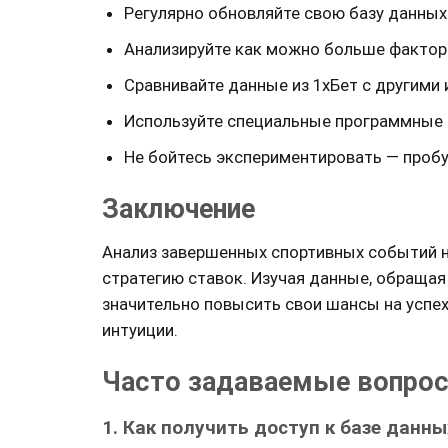
Регулярно обновляйте свою базу данных 
Анализируйте как можно больше факторо
Сравнивайте данные из 1хБет с другими
Используйте специальные программные 
Не бойтесь экспериментировать — пробуй
Заключение
Анализ завершенных спортивных событий н
стратегию ставок. Изучая данные, обраща
значительно повысить свои шансы на успех
интуиции.
Часто задаваемые вопрос
1. Как получить доступ к базе данн