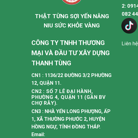
2:
091
082 4
THẬT TỪNG SỢI YẾN NÂNG
NIU SỨC KHỎE VÀNG
CÔNG TY TNHH THƯƠNG
Liên hệ
MẠI VÀ ĐẦU TƯ XÂY DỰNG
THANH TÙNG
CN1 : 1136/22 ĐƯỜNG 3/2 PHƯỜNG
12, QUẬN 11.
CN2 : SỐ 7 LÊ ĐẠI HÀNH,
PHƯỜNG 4, QUẬN 11 (GẦN BV
CHỢ RẪY).
CN3 : NHÀ YẾN LONG PHƯỢNG, ẤP
1, XÃ THƯỜNG PHƯỚC 2, HUYỆN
HỒNG NGỰ, TỈNH ĐỒNG THÁP.
Email: