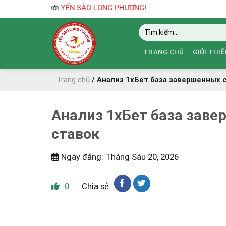
Skip
n đến với
YẾN SÀO LONG PHƯỢNG!
to
Tìm
content
kiếm:
TRANG CHỦ
GIỚI THIỆ
Trang chủ
/
Анализ 1хБет база завершенных 
Анализ 1хБет база зав
ставок
Ngày đăng: Tháng Sáu 20, 2026
0
Chia sẻ: