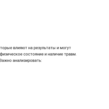
торые влияют на результаты и могут
физическое состояние и наличие травм.
Важно анализировать: