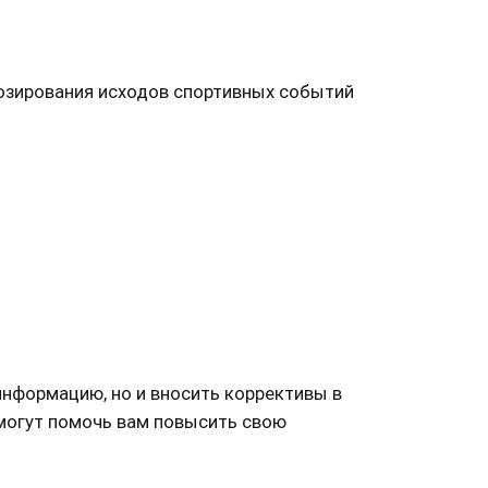
озирования исходов спортивных событий
информацию, но и вносить коррективы в
 могут помочь вам повысить свою