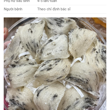
Phụ nữ sau sinh
4-5 lần/tuần
Người ⁣bệnh
Theo chỉ định bác⁤ sĩ