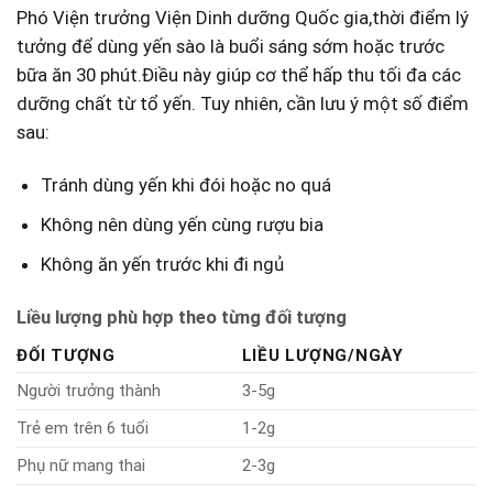
Phó Viện trưởng Viện ​Dinh dưỡng‌ Quốc ⁣gia,thời điểm lý
tưởng⁤ để dùng‍ yến sào là⁤ buổi sáng ‌sớm⁣ hoặc trước
bữa ⁣ăn 30‍ phút.Điều‌ này giúp ​cơ ‌thể hấp‌ thu tối đa​ các
dưỡng chất‍ từ ⁣tổ yến. Tuy nhiên, cần ‌lưu ý ⁢một ‍số ‍điểm
sau:
Tránh ⁣dùng⁤ yến khi đói hoặc no quá
Không nên ‍dùng yến cùng rượu bia
Không ăn yến trước khi đi ngủ
Liều lượng phù hợp theo từng đối tượng
ĐỐI TƯỢNG
LIỀU LƯỢNG/NGÀY
Người trưởng thành
3-5g
Trẻ em ‌trên 6 tuổi
1-2g
Phụ nữ ⁣mang thai
2-3g