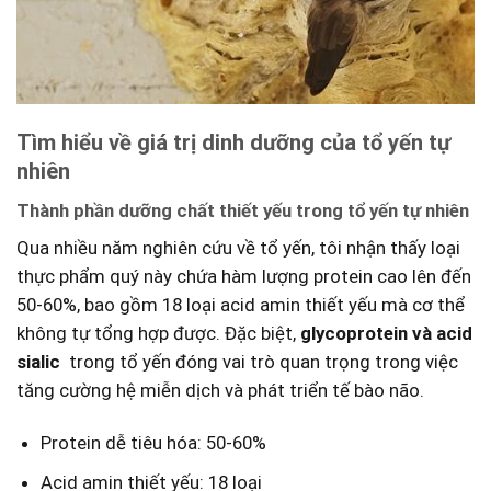
Tìm ​hiểu về ​giá trị​ dinh dưỡng của tổ yến tự
nhiên
Thành phần dưỡng⁣ chất ‍thiết yếu trong tổ⁣ yến tự nhiên
Qua nhiều năm ⁢nghiên cứu về‍ tổ yến, tôi nhận thấy loại
thực phẩm quý ‌này chứa⁢ hàm lượng ⁣protein​ cao lên đến
50-60%, bao gồm 18 loại acid amin thiết yếu ‍mà cơ​ thể
không tự tổng hợp được. Đặc biệt,
glycoprotein và⁤ acid
sialic
‌ trong ​tổ yến⁢ đóng vai⁣ trò quan trọng trong việc
‍tăng cường hệ miễn dịch và⁢ phát triển⁤ tế bào ​não.
Protein dễ tiêu hóa: 50-60%
Acid amin ⁢thiết yếu: 18 ​loại