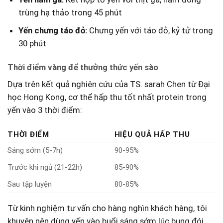
trùng hạ thảo trong ‍45 phút
Yến⁤ chưng táo đỏ:
Chưng yến với ​táo đỏ, kỷ tử trong
30 phút
Thời điểm vàng để thưởng thức ‍yến sào
Dựa trên kết ‌quả ​nghiên ⁢cứu của TS.⁢ sarah Chen từ Đại
học Hong Kong,​ cơ thể hấp thu tốt nhất protein ⁤trong
yến vào ‍3⁤ thời điểm:
THỜI ĐIỂM
HIỆU QUẢ HẤP THU
Sáng sớm (5-7h)
90-95%
Trước khi ngủ (21-22h)
85-90%
Sau tập luyện
80-85%
Từ kinh nghiệm tư vấn cho hàng ‍nghìn khách hàng, tôi
khuyên nên dùng yến vào buổi sáng sớm lúc bụng đói