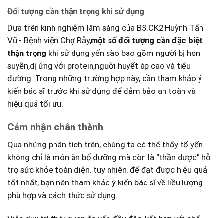
Đối ‌tượng cần ‌thận trọng⁣ khi sử dụng
Dựa trên ‌kinh nghiệm lâm‌ sàng ​của‍ BS.CK2 ⁢Huỳnh Tấn
Vũ -​ Bệnh viện​ Chợ Rẫy,
một số đối tượng ‌cần đặc biệt
thận ‍trọng
khi ⁣sử ⁤dụng⁤ yến sào bao gồm người bị hen
suyễn,dị ứng với protein,người huyết áp cao và tiểu​
đường.​ Trong những trường hợp này, cần tham khảo ý
kiến bác sĩ trước khi sử dụng để đảm bảo an ⁢toàn ⁤và
hiệu quả tối ưu.
Cảm nhận chân thành
Qua⁤ những phân⁤ tích⁣ trên, chúng ta ⁣có ⁣thể thấy tổ ‌yến
không chỉ là món ăn bổ dưỡng mà​ còn là‍ “thần dược” hỗ
trợ sức khỏe toàn diện. tuy nhiên, để đạt được hiệu quả
tốt ‍nhất, bạn nên tham⁤ khảo ý kiến bác sĩ về liều lượng
phù ‌hợp và cách ​thức​ sử dụng.