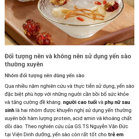
Đối tượng nên và⁤ không nên​ sử dụng ​yến sào
thường xuyên
Nhóm⁢ đối tượng ‍nên dùng yến sào
Qua nhiều năm ⁢nghiên⁤ cứu và thực tiễn sử⁣ dụng, yến sào‍
đặc biệt ‌phù ‌hợp với những người cần bồi bổ⁣ sức ‍khỏe
và‍ tăng‍ cường đề⁣ kháng.⁤
người cao tuổi
và
phụ ​nữ⁤ sau​
sinh
‍là hai nhóm được khuyến nghị sử dụng yến thường
xuyên bởi hàm lượng protein, acid amin và khoáng chất
dồi dào. Theo nghiên cứu của GS.TS Nguyễn Văn Đức
‍tại Viện ‌Dinh ⁤dưỡng, yến sào còn rất ​tốt cho
trẻ em