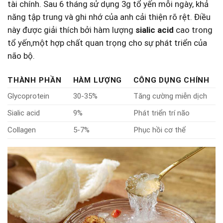
tài chính. Sau ⁣6 tháng sử​ dụng ⁣3g tổ yến ​mỗi ngày, khả
năng tập trung và ghi⁣ nhớ của‍ anh⁣ cải thiện rõ⁣ rệt. Điều
này được giải⁣ thích bởi hàm lượng
sialic acid
cao trong
tổ yến,một hợp chất quan‌ trọng cho ​sự‌ phát triển của⁢
não bộ.
THÀNH ⁤PHẦN
HÀM ⁣LƯỢNG
CÔNG DỤNG CHÍNH
Glycoprotein
30-35%
Tăng‌ cường‌ miễn ⁢dịch
Sialic ‌acid
9%
Phát triển trí não
Collagen
5-7%
Phục hồi ‌cơ ⁣thể