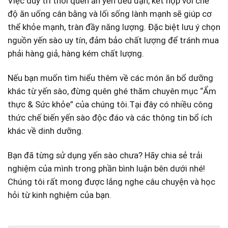
Việc ⁢duy⁢ trì thói quen ăn yến đều đặn, kết hợp với chế
‌độ ăn uống cân bằng ​và lối sống lành mạnh ⁣sẽ giúp cơ
thể ⁣khỏe mạnh, tràn đầy năng lượng. ⁤Đặc biệt lưu ý chọn
nguồn​ yến sào uy tín, đảm ⁣bảo chất ​lượng để tránh mua
phải hàng giả, hàng kém chất lượng.
Nếu bạn muốn ‌tìm hiểu⁣ thêm về các món ⁣ăn bổ dưỡng
khác từ yến sào,‍ đừng ⁢quên ghé thăm chuyên mục⁤ “Ẩm
thực⁣ & Sức khỏe” của chúng tôi.Tại đây có nhiều công
thức chế biến yến ‌sào độc đáo và các thông tin bổ ích
khác ​về dinh dưỡng.
Bạn đã từng sử ‍dụng yến sào chưa? Hãy chia sẻ‍ trải
nghiệm của ⁤mình trong phần bình luận bên dưới nhé!
Chúng tôi rất mong được lắng nghe​ câu chuyện và ​học​
hỏi​ từ kinh nghiệm của bạn.