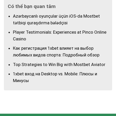
Có thể bạn quan tâm
Azərbaycanlı oyunçular üçün iOS-da Mostbet
tətbiqi quraşdırma bələdçisi
Player Testimonials: Experiences at Pinco Online
Casino
Как регистрация 1xbet влияет на выбор
любимых видов спорта: Подробный обзор
Top Strategies to Win Big with Mostbet Aviator
1xbet вход на Desktop vs. Mobile: Плюсы и
Минусы