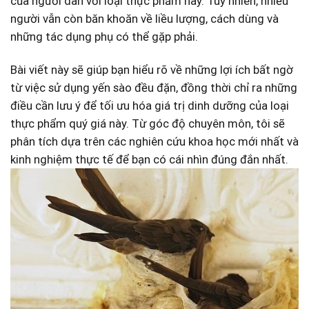
của người ⁢dân với loại thực ‍phẩm này. Tuy nhiên, ⁤nhiều
người vẫn còn⁢ băn khoăn về liều lượng, cách​ dùng và
những ⁢tác ⁢dụng phụ có⁣ thể gặp phải.
Bài viết này‌ sẽ giúp bạn hiểu rõ về ⁣những lợi ích bất ngờ
‌từ việc sử dụng ⁢yến sào đều đặn, đồng thời chỉ​ ra những
điều cần lưu ý để tối ưu ⁣hóa giá trị ‍dinh dưỡng⁣ của loại
thực phẩm‍ quý giá này. Từ góc độ chuyên​ môn, tôi sẽ
phân tích dựa trên các nghiên cứu⁤ khoa học mới nhất và⁣
kinh⁣ nghiệm thực ​tế⁢ để bạn có cái ‍nhìn đúng đắn nhất.