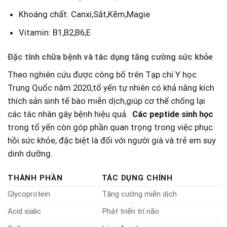
Khoáng chất: ‌Canxi,Sắt,Kẽm,Magie
Vitamin: B1,B2,B6,E
Đặc​ tính chữa​ bệnh và ⁣tác dụng⁣ tăng ⁤cường sức⁢ khỏe
Theo nghiên cứu ⁢được công​ bố trên ‍Tạp chí ⁢Y ⁢học ​
Trung ​Quốc ‌năm ⁤2020,tổ yến tự nhiên có ‌khả năng ‍kích
thích ⁣sản sinh ‍tế bào miễn dịch,giúp cơ thể chống lại ​
các tác nhân gây bệnh​ hiệu quả. ⁤
Các peptide sinh học
trong ​tổ yến còn‍ góp phần quan trọng‌ trong việc phục
hồi⁣ sức khỏe,⁤ đặc biệt là đối với ⁢người ⁣già và‍ trẻ⁤ em suy
dinh dưỡng.
THÀNH ⁤PHẦN
TÁC DỤNG⁤ CHÍNH
Glycoprotein
Tăng cường⁤ miễn dịch
Acid sialic
Phát triển trí não