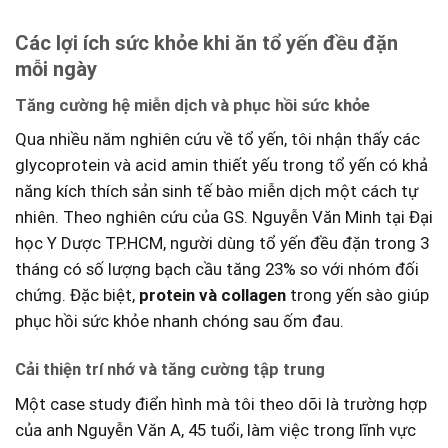
Các ‌lợi​ ích sức khỏe khi ăn tổ‌ yến‍ đều đặn
mỗi ngày
Tăng cường hệ miễn dịch và phục⁤ hồi sức khỏe
Qua nhiều năm nghiên cứu về‌ tổ yến, tôi nhận thấy các
glycoprotein và acid amin thiết ⁣yếu ⁣trong tổ yến⁤ có khả
năng ‌kích⁤ thích sản sinh tế bào miễn dịch‌ một cách​ tự
nhiên. Theo nghiên cứu của GS. Nguyễn Văn‌ Minh tại Đại
​học Y Dược ⁤TP.HCM, người dùng tổ yến đều đặn trong 3
tháng có số lượng⁣ bạch cầu tăng 23% so với nhóm ‌đối
chứng. Đặc⁤ biệt,
protein và collagen
trong yến‍ sào giúp
phục hồi sức ⁤khỏe ‍nhanh chóng sau‍ ốm đau.
Cải thiện trí nhớ và‍ tăng cường tập ⁣trung
Một case study điển hình mà tôi‍ theo dõi là​ trường hợp‍
của anh Nguyễn​ Văn A, 45⁤ tuổi, làm việc trong lĩnh vực