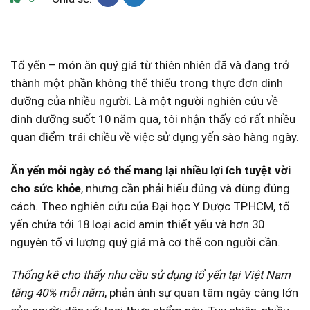
Tổ​ yến – ⁤món ăn quý giá từ thiên nhiên đã và đang trở
‍thành một phần ⁢không thể ⁤thiếu ⁤trong⁢ thực đơn dinh ​
dưỡng của nhiều người. Là một người nghiên cứu về
dinh dưỡng ⁢suốt ⁤10 năm qua, tôi nhận⁣ thấy có rất nhiều
quan ⁤điểm trái chiều⁢ về ‍việc sử dụng⁢ yến sào hàng ngày.
Ăn yến mỗi ngày có thể ⁤mang lại nhiều lợi ích tuyệt⁤ vời⁣
cho sức khỏe
, ⁣nhưng cần phải hiểu đúng và dùng đúng
cách.​ Theo⁢ nghiên cứu của⁢ Đại học Y Dược TP.HCM, tổ
yến chứa tới⁣ 18 loại acid amin thiết yếu⁣ và ​hơn⁤ 30
nguyên tố ‌vi ‌lượng quý giá ⁣mà cơ thể con người cần.
Thống⁢ kê ⁣cho thấy nhu cầu sử dụng​ tổ yến tại‍ Việt Nam
tăng 40% mỗi năm
, phản‍ ánh sự quan tâm ngày càng lớn