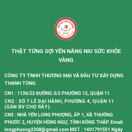
THẬT TỪNG SỢI YẾN NÂNG NIU SỨC KHỎE
VÀNG
CÔNG TY TNHH THƯƠNG MẠI VÀ ĐẦU TƯ XÂY DỰNG
THANH TÙNG
CN1 : 1136/22 ĐƯỜNG 3/2 PHƯỜNG 12, QUẬN 11.
CN2 : SỐ 7 LÊ ĐẠI HÀNH, PHƯỜNG 4, QUẬN 11
(GẦN BV CHỢ RẪY).
CN3 : NHÀ YẾN LONG PHƯỢNG, ẤP 1, XÃ THƯỜNG
PHƯỚC 2, HUYỆN HỒNG NGỰ, TỈNH ĐỒNG THÁP. Email:
longphuong2308@gmail.com MST : 1401791551 Ngày