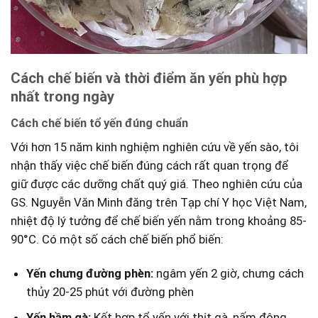
Cách chế biến và thời điểm ăn yến phù hợp⁤
nhất trong ngày
Cách chế biến ⁣tổ yến đúng chuẩn
Với hơn 15 năm‍ kinh ⁤nghiệm nghiên ‌cứu ​về ⁣yến sào, tôi
⁣nhận thấy‌ việc ‍chế biến đúng cách rất quan trọng để
giữ được các dưỡng ⁤chất quý giá. Theo nghiên cứu ​của ​
GS.⁢ Nguyễn Văn Minh đăng trên ⁢Tạp chí Y học Việt Nam,
nhiệt độ lý tưởng để chế biến⁤ yến nằm ⁣trong‍ khoảng 85-
90°C.‌ Có một ​số cách chế biến phổ biến:
Yến‌ chưng đường phèn:
ngâm yến 2 giờ, ⁣chưng cách
thủy 20-25 phút​ với đường phèn
Yến hầm⁣ gà:
Kết ⁣hợp tổ yến với thịt gà, nấm đông