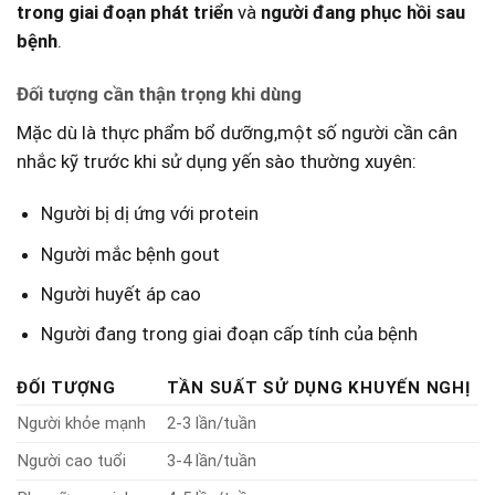
trong giai đoạn phát triển
và
người ⁣đang phục hồi sau
bệnh
.
Đối‌ tượng cần thận‌ trọng khi⁣ dùng
Mặc dù⁣ là⁤ thực phẩm bổ dưỡng,một⁢ số người cần cân
⁤nhắc kỹ ⁢trước khi sử‍ dụng ⁢yến sào thường xuyên:
Người bị dị ⁢ứng với protein
Người mắc bệnh gout
Người huyết áp cao
Người đang trong giai đoạn ⁤cấp tính của bệnh
ĐỐI TƯỢNG
TẦN SUẤT ‌SỬ DỤNG KHUYẾN NGHỊ
Người khỏe ‌mạnh
2-3 lần/tuần
Người cao tuổi
3-4 lần/tuần